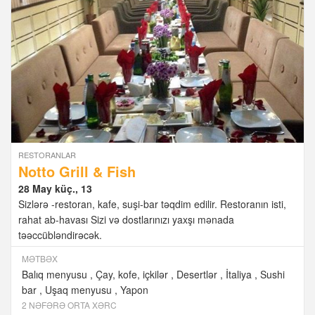
RESTORANLAR
Notto Grill & Fish
28 May küç., 13
Sizlərə -restoran, kafe, suşi-bar təqdim edilir. Restoranın isti,
rahat ab-havası Sizi və dostlarınızı yaxşı mənada
təəccübləndirəcək.
MƏTBƏX
Balıq menyusu
Çay, kofe, içkilər
Desertlər
İtaliya
Sushi
bar
Uşaq menyusu
Yapon
2 NƏFƏRƏ ORTA XƏRC