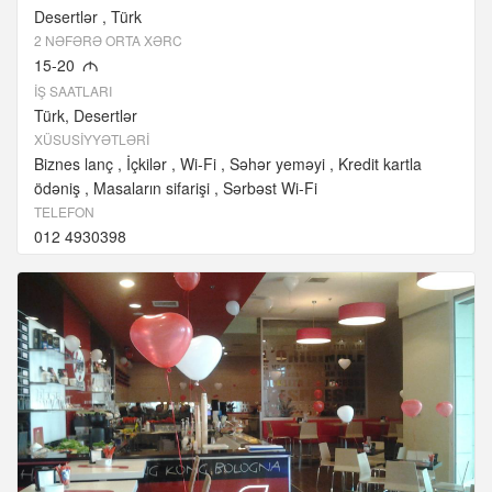
Desertlər
Türk
2 NƏFƏRƏ ORTA XƏRC
15-20
M
İŞ SAATLARI
Türk, Desertlər
XÜSUSIYYƏTLƏRI
Biznes lanç
İçkilər
Wi-Fi
Səhər yeməyi
Kredit kartla
ödəniş
Masaların sifarişi
Sərbəst Wi-Fi
TELEFON
012 4930398