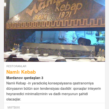
RESTORANLAR
Namlı Kebab
Mərdanov qardaşları 3
Namlı Kebap -in yaradıcılıq konsepsiyasına qastranomiya
dünyasının bütün son tendensiyası daxildir: qonaqlar inteyerin
heyranedici minimalizminin və dadlı menyunun şahidi
olacaqlar.
MƏTBƏX