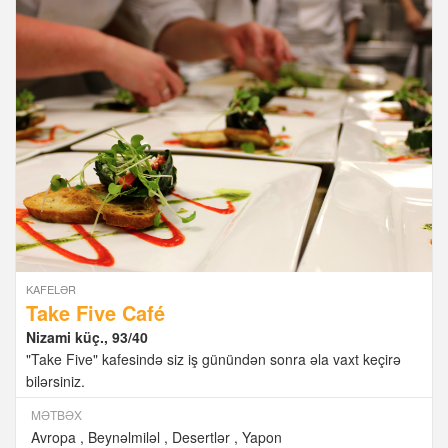
KAFELƏR
Take Five Café
Nizami küç., 93/40
"Take Five" kafesində siz iş günündən sonra əla vaxt keçirə
bilərsiniz.
MƏTBƏX
Avropa
Beynəlmiləl
Desertlər
Yapon