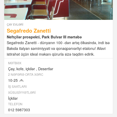
ÇAY EVLƏRI
Segafredo Zanetti
Neftçilər prospekti, Park Bulvar III mərtəbə
Segafredo Zanetti - dünyanın 100 -dən artıq ölkəsində, indi isə
Bakıda italyan səmimiyyəti və qonaqpərvərliyi etalonu! Ailəvi
istirahət üçün ideal məkanı qürurla sizə təqdim edirik.
MƏTBƏX
Çay, kofe, içkilər
Desertlər
2 NƏFƏRƏ ORTA XƏRC
10-25
M
İŞ SAATLARI
XÜSUSIYYƏTLƏRI
İçkilər
TELEFON
012 5987303