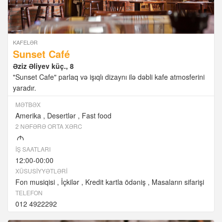
KAFELƏR
Sunset Café
Əziz Əliyev küç., 8
"Sunset Cafe" parlaq və işıqlı dizaynı ilə dəbli kafe atmosferini
yaradır.
MƏTBƏX
Amerika
Desertlər
Fast food
2 NƏFƏRƏ ORTA XƏRC
M
İŞ SAATLARI
12:00-00:00
XÜSUSIYYƏTLƏRI
Fon musiqisi
İçkilər
Kredit kartla ödəniş
Masaların sifarişi
TELEFON
012 4922292