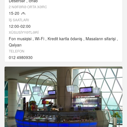
Desertlər
Ərəb
2 NƏFƏRƏ ORTA XƏRC
15-20
M
İŞ SAATLARI
12:00-02:00
XÜSUSIYYƏTLƏRI
Fon musiqisi
Wi-Fi
Kredit kartla ödəniş
Masaların sifarişi
Qəlyan
TELEFON
012 4980930