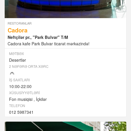
RESTORANLAR
Cadora
Neftçilər pr., "Park Bulvar" T/M
Cadora kafe Park Bulvar ticarət mərkəzində!
MƏTBƏX
Desertlər
2 NƏFƏRƏ ORTA XƏRC
M
İŞ SAATLARI
10:00-22:00
XÜSUSIYYƏTLƏRI
Fon musiqisi
İçkilər
TELEFON
012 5987341