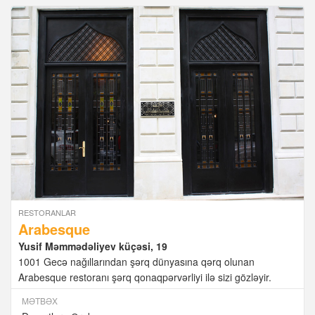
RESTORANLAR
Arabesque
Yusif Məmmədəliyev küçəsi, 19
1001 Gecə nağıllarından şərq dünyasına qərq olunan
Arabesque restoranı şərq qonaqpərvərliyi ilə sizi gözləyir.
MƏTBƏX