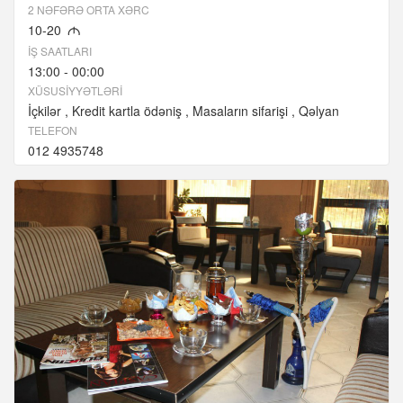
2 NƏFƏRƏ ORTA XƏRC
10-20
M
İŞ SAATLARI
13:00 - 00:00
XÜSUSIYYƏTLƏRI
İçkilər
Kredit kartla ödəniş
Masaların sifarişi
Qəlyan
TELEFON
012 4935748