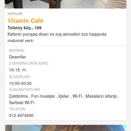
KAFELƏR
Vitamin Café
Tolstoy küç., 169
Kafenin yumşaq divan və xoş atmosferi özü haqqında
məlumat verir.
MƏTBƏX
Desertlər
2 NƏFƏRƏ ORTA XƏRC
10-15
M
İŞ SAATLARI
10:00-00:00
XÜSUSIYYƏTLƏRI
Çatdırılma
Fon musiqisi
İçkilər
Wi-Fi
Masaların sifarişi
Sərbəst Wi-Fi
TELEFON
012 4974590