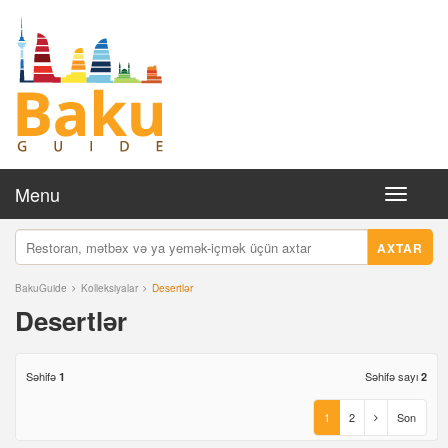
Menu
Toggle
navigati
AXTAR
BakuGuide
Kolleksiyalar
Desertlər
Desertlər
Səhifə
Səhifə sayı
1
2
1
2
Son