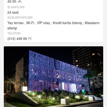
45-50
M
İŞ SAATLARI
24 saat
XÜSUSIYYƏTLƏRI
Yay terrası
Wi-Fi
VİP otaq
Kredit kartla ödəniş
Masaların
sifarişi
TELEFON
(012) 498 88 71