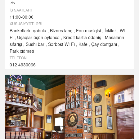
M
İŞ SAATLARI
11:00-00:00
XÜSUSIYYƏTLƏRI
Banketlərin qəbulu
Biznes lanç
Fon musiqisi
İçkilər
Wi-
Fi
Uşaqlar üçün əyləncə
Kredit kartla ödəniş
Masaların
sifarişi
Sushi bar
Sərbəst Wi-Fi
Kafe
Çay dəstgahı
Park xidməti
TELEFON
012 4930066