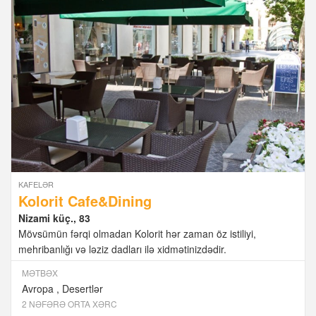
KAFELƏR
Kolorit Cafe&Dining
Nizami küç., 83
Mövsümün fərqi olmadan Kolorit hər zaman öz istiliyi,
mehribanlığı və ləziz dadları ilə xidmətinizdədir.
MƏTBƏX
Avropa
Desertlər
2 NƏFƏRƏ ORTA XƏRC