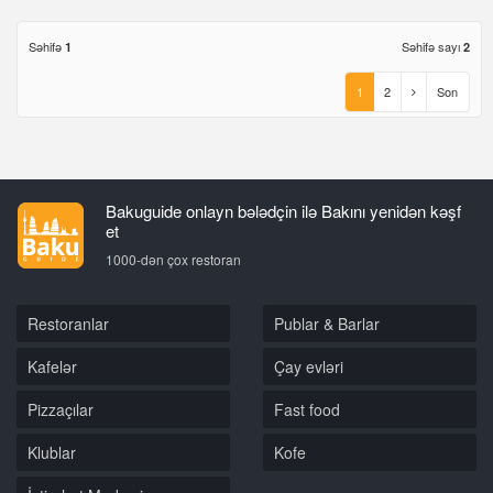
Səhifə
Səhifə sayı
1
2
1
2
Son
Bakuguide onlayn bələdçin ilə Bakını yenidən kəşf
et
1000-dən çox restoran
Restoranlar
Publar & Barlar
Kafelər
Çay evləri
Pizzaçılar
Fast food
Klublar
Kofe