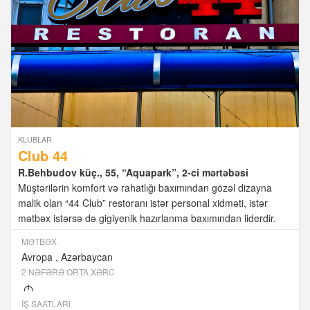
KLUBLAR
Club 44
R.Behbudov küç., 55, “Aquapark”, 2-ci mərtəbəsi
Müştərilərin komfort və rahatlığı baxımından gözəl dizayna
malik olan “44 Club” restoranı istər personal xidməti, istər
mətbəx istərsə də gigiyenik hazırlanma baxımından liderdir.
MƏTBƏX
Avropa
Azərbaycan
2 NƏFƏRƏ ORTA XƏRC
M
İŞ SAATLARI