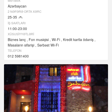
MƏTBƏX
Azərbaycan
2 NƏFƏRƏ ORTA XƏRC
25-35
M
İŞ SAATLARI
11:00-23:00
XÜSUSIYYƏTLƏRI
Biznes lanç
Fon musiqisi
Wi-Fi
Kredit kartla ödəniş
Masaların sifarişi
Sərbəst Wi-Fi
TELEFON
012 5981400