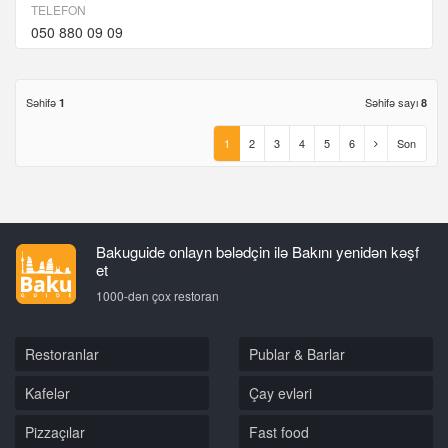
TELEFON
050 880 09 09
Səhifə
Səhifə sayı
1
8
1
2
3
4
5
6
Son
Bakuguide onlayn bələdçin ilə Bakını yenidən kəşf
et
1000-dən çox restoran
Restoranlar
Publar & Barlar
Kafelər
Çay evləri
Pizzaçılar
Fast food