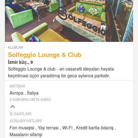
KLUBLAR
Solfeggio Lounge & Club
İzmir küç., 9
Solfeggio Lounge & club - ən cəsarətli ideyaları həyata
keçirilməsi üçün yaradılmış bir gecə əyləncə parkıdır.
MƏTBƏX
Avropa
İtaliya
2 NƏFƏRƏ ORTA XƏRC
M
İŞ SAATLARI
XÜSUSIYYƏTLƏRI
Fon musiqisi
Yay terrası
Wi-Fi
Kredit kartla ödəniş
Masaların sifarişi