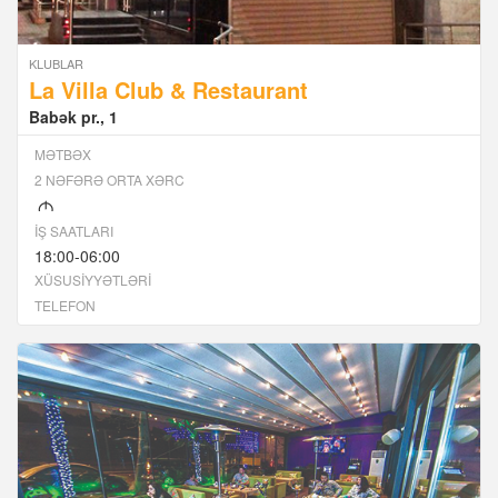
KLUBLAR
La Villa Club & Restaurant
Babək pr., 1
MƏTBƏX
2 NƏFƏRƏ ORTA XƏRC
M
İŞ SAATLARI
18:00-06:00
XÜSUSIYYƏTLƏRI
TELEFON