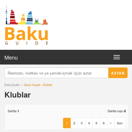
Menu
Toggle
navigati
AXTAR
BakuGuide
Gecə həyatı - Klublar
Klublar
Səhifə
Səhifə sayı
1
8
1
2
3
4
5
6
Son