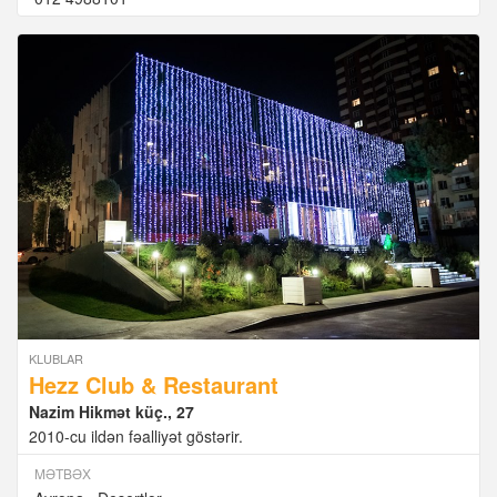
KLUBLAR
Hezz Club & Restaurant
Nazim Hikmət küç., 27
2010-cu ildən fəalliyət göstərir.
MƏTBƏX