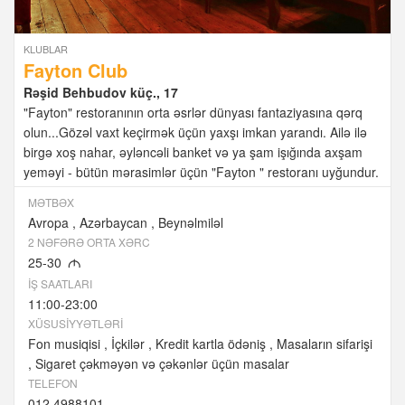
KLUBLAR
Fayton Club
Rəşid Behbudov küç., 17
"Fayton" restoranının orta əsrlər dünyası fantaziyasına qərq
olun...Gözəl vaxt keçirmək üçün yaxşı imkan yarandı. Ailə ilə
birgə xoş nahar, əyləncəli banket və ya şam işığında axşam
yeməyi - bütün mərasimlər üçün "Fayton " restoranı uyğundur.
MƏTBƏX
Avropa
Azərbaycan
Beynəlmiləl
2 NƏFƏRƏ ORTA XƏRC
25-30
M
İŞ SAATLARI
11:00-23:00
XÜSUSIYYƏTLƏRI
Fon musiqisi
İçkilər
Kredit kartla ödəniş
Masaların sifarişi
Sigaret çəkməyən və çəkənlər üçün masalar
TELEFON
012 4988101