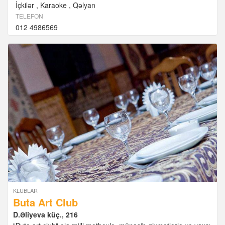
İçkilər
Karaoke
Qəlyan
TELEFON
012 4986569
KLUBLAR
Buta Art Club
D.Əliyeva küç., 216