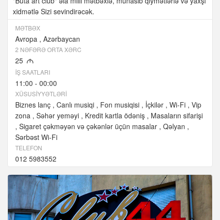
"Buta art club" əla milli mətbəxlə, münasib qiymətlərlə və yaxşı
xidmətlə Sizi sevindirəcək.
MƏTBƏX
Avropa
Azərbaycan
2 NƏFƏRƏ ORTA XƏRC
25
M
İŞ SAATLARI
11:00 - 00:00
XÜSUSIYYƏTLƏRI
Biznes lanç
Canlı musiqi
Fon musiqisi
İçkilər
Wi-Fi
Vip
zona
Səhər yeməyi
Kredit kartla ödəniş
Masaların sifarişi
Sigaret çəkməyən və çəkənlər üçün masalar
Qəlyan
Sərbəst Wi-Fi
TELEFON
012 5983552