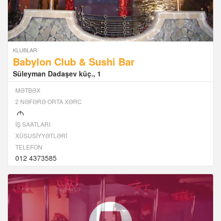
KLUBLAR
Babylon Club & Sushi Bar
Süleyman Dadaşev küç., 1
MƏTBƏX
2 NƏFƏRƏ ORTA XƏRC
M
İŞ SAATLARI
XÜSUSIYYƏTLƏRI
TELEFON
012 4373585