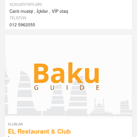
XÜSUSIYYƏTLƏRI
Canlı musiqi
İçkilər
VİP otaq
TELEFON
012 5962055
KLUBLAR
EL Restaurant & Club