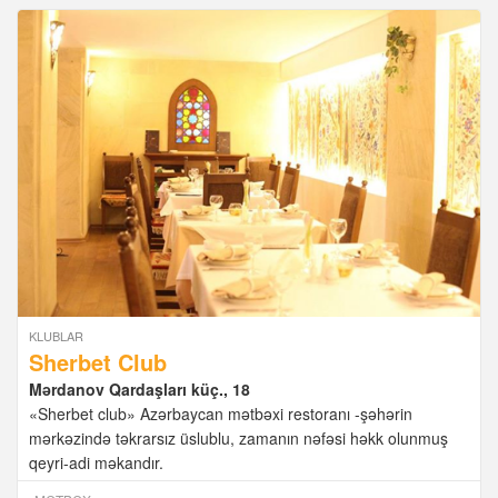
KLUBLAR
Sherbet Club
Mərdanov Qardaşları küç., 18
«Sherbet club» Azərbaycan mətbəxi restoranı -şəhərin
mərkəzində təkrarsız üslublu, zamanın nəfəsi həkk olunmuş
qeyri-adi məkandır.