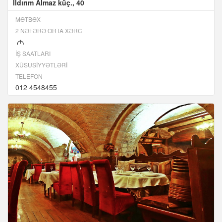
İldırım Almaz küç., 40
MƏTBƏX
2 NƏFƏRƏ ORTA XƏRC
M
İŞ SAATLARI
XÜSUSIYYƏTLƏRI
TELEFON
012 4548455