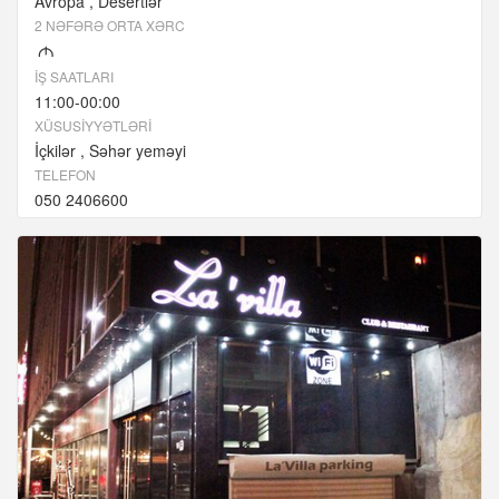
Avropa
Desertlər
2 NƏFƏRƏ ORTA XƏRC
M
İŞ SAATLARI
11:00-00:00
XÜSUSIYYƏTLƏRI
İçkilər
Səhər yeməyi
TELEFON
050 2406600