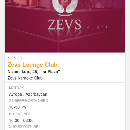
KLUBLAR
Zevs Lounge Club
Nizami küç., 48, "İsr Plaza"
Zevs Karaoke Club
MƏTBƏX
Avropa
Azərbaycan
2 NƏFƏRƏ ORTA XƏRC
10-30
M
İŞ SAATLARI
10:00 - 03:00
XÜSUSIYYƏTLƏRI