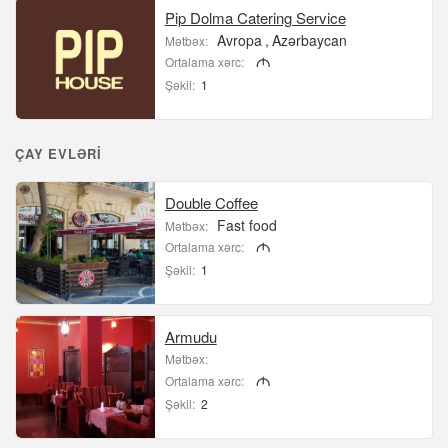
Pip Dolma Catering Service
Avropa
Azərbaycan
Mətbəx:
Ortalama xərc:
M
Şəkil:
1
ÇAY EVLƏRI
Double Coffee
Fast food
Mətbəx:
Ortalama xərc:
M
Şəkil:
1
Armudu
Mətbəx:
Ortalama xərc:
M
Şəkil:
2