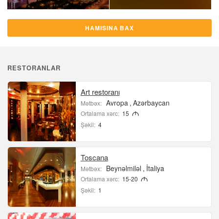
HAMISINA BAX
RESTORANLAR
Art restoranı
Avropa
Azərbaycan
Mətbəx:
Ortalama xərc:
15
M
Şəkil:
4
Toscana
Beynəlmiləl
İtaliya
Mətbəx:
Ortalama xərc:
15-20
M
Şəkil:
1