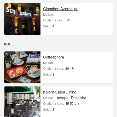
Cinnabon Azerbaijan
Mətbəx:
Ortalama xərc:
M
Şəkil:
4
KOFE
Coffeaphora
Mətbəx:
Ortalama xərc:
20
M
Şəkil:
1
Kolorit Cafe&Dining
Avropa
Desertlər
Mətbəx:
Ortalama xərc:
45-50
M
Şəkil:
3