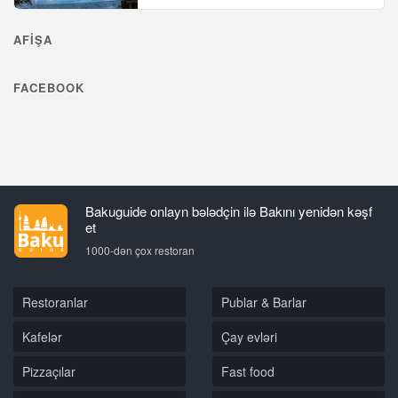
AFIŞA
FACEBOOK
Bakuguide onlayn bələdçin ilə Bakını yenidən kəşf
et
1000-dən çox restoran
Restoranlar
Publar & Barlar
Kafelər
Çay evləri
Pizzaçılar
Fast food