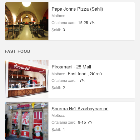
Papa Johns Pizza (Sahil)
Mətbəx:
Ortalama xərc:
15-25
M
Şəkil:
3
FAST FOOD
Pirosmani - 28 Mall
Fast food
Gürcü
Mətbəx:
Ortalama xərc:
M
Şəkil:
2
Şaurma №1 Azərbaycan pr.
Mətbəx:
Ortalama xərc:
9-15
M
Şəkil:
1