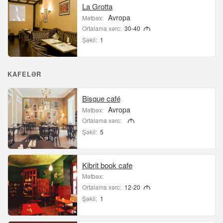
La Grotta
Avropa
Mətbəx:
Ortalama xərc:
30-40
M
Şəkil:
1
KAFELƏR
Bisque café
Avropa
Mətbəx:
Ortalama xərc:
M
Şəkil:
5
Kibrit book cafe
Mətbəx:
Ortalama xərc:
12-20
M
Şəkil:
1