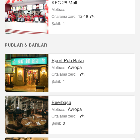
KFC 28 Mall
Mətbəx:
Ortalama xərc:
12-19
M
Şəkil:
1
PUBLAR & BARLAR
Sport Pub Baku
Avropa
Mətbəx:
Ortalama xərc:
M
Şəkil:
1
Beerbaşa
Avropa
Mətbəx:
Ortalama xərc:
M
Şəkil:
3