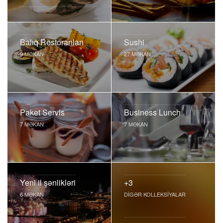
Balıq Restoranları
Sushi
9 MƏKAN
27 MƏKAN
Paket Servis
Business Lunch
7 MƏKAN
7 MƏKAN
Yeni il şənlikləri
+3
6 MƏKAN
DIGƏR KOLLEKSIYALAR