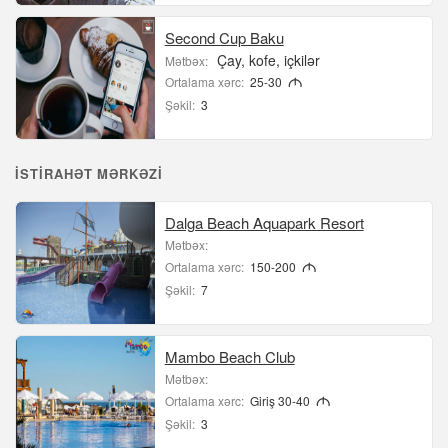
Second Cup Baku
Çay, kofe, içkilər
Mətbəx:
Ortalama xərc:
25-30
M
Şəkil:
3
İSTIRAHƏT MƏRKƏZI
Dalga Beach Aquapark Resort
Mətbəx:
Ortalama xərc:
150-200
M
Şəkil:
7
Mambo Beach Club
Mətbəx:
Ortalama xərc:
Giriş 30-40
M
Şəkil:
3