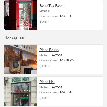
Boho Tea Room
Mətbəx:
Ortalama xərc:
16-25
M
Şəkil:
1
PIZZAÇILAR
Pizza Bruno
Avropa
Mətbəx:
Ortalama xərc:
10 - 18
M
Şəkil:
2
Pizza Hat
Avropa
Mətbəx:
Ortalama xərc:
10-20
M
Şəkil:
2