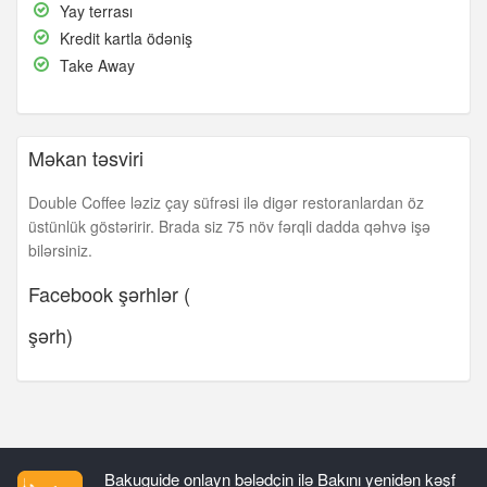
Yay
Yay terrası
terrası
Kredit
Kredit kartla ödəniş
kartla
Take
Take Away
ödəniş
Away
Məkan təsviri
Double Coffee ləziz çay süfrəsi ilə digər restoranlardan öz
üstünlük göstəririr. Brada siz 75 növ fərqli dadda qəhvə işə
bilərsiniz.
Facebook şərhlər (
şərh)
Bakuguide onlayn bələdçin ilə Bakını yenidən kəşf