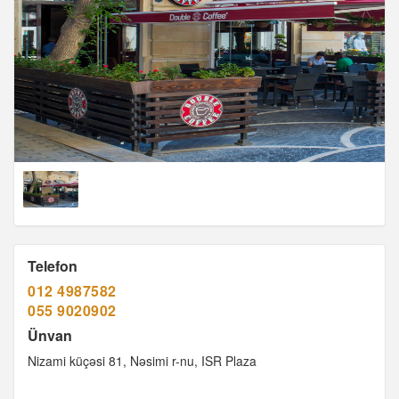
Telefon
012 4987582
055 9020902
Ünvan
Nizami küçəsi 81, Nəsimi r-nu, ISR Plaza