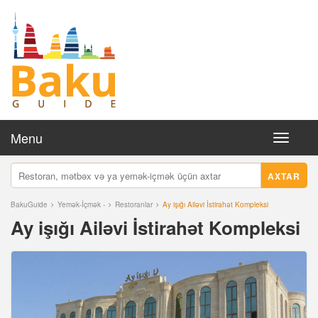
Menu
Toggle
navigati
AXTAR
BakuGuide
Yemək-İçmək -
Restoranlar
Ay işığı Ailəvi İstirahət Kompleksi
Ay işığı Ailəvi İstirahət Kompleksi