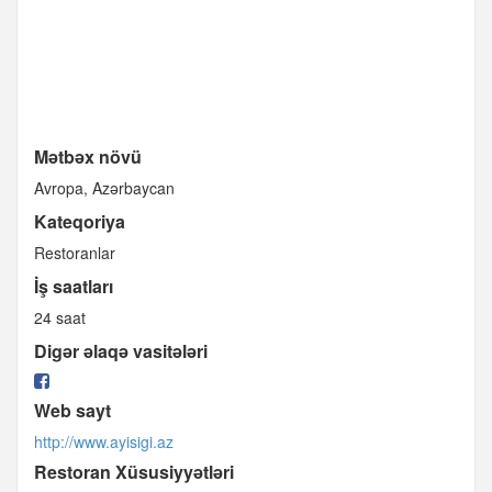
Mətbəx növü
Avropa
Azərbaycan
Kateqoriya
Restoranlar
İş saatları
24 saat
Digər əlaqə vasitələri
Web sayt
http://www.ayisigi.az
Restoran Xüsusiyyətləri