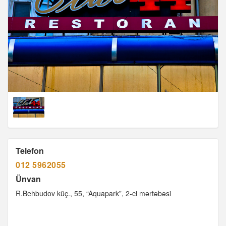
Telefon
012 5962055
Ünvan
R.Behbudov küç., 55, “Aquapark”, 2-ci mərtəbəsi