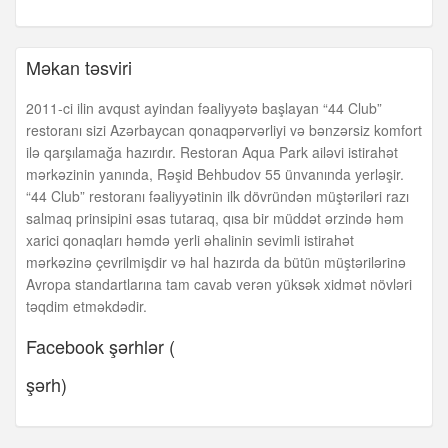
otaq
Məkan təsviri
2011-ci ilin avqust ayindan fəaliyyətə başlayan “44 Club”
restoranı sizi Azərbaycan qonaqpərvərliyi və bənzərsiz komfort
ilə qarşılamağa hazırdır. Restoran Aqua Park ailəvi istirahət
mərkəzinin yanında, Rəşid Behbudov 55 ünvanında yerləşir.
“44 Club” restoranı fəaliyyətinin ilk dövründən müştəriləri razı
salmaq prinsipini əsas tutaraq, qısa bir müddət ərzində həm
xarici qonaqları həmdə yerli əhalinin sevimli istirahət
mərkəzinə çevrilmişdir və hal hazırda da bütün müştərilərinə
Avropa standartlarına tam cavab verən yüksək xidmət növləri
təqdim etməkdədir.
Facebook şərhlər (
şərh)