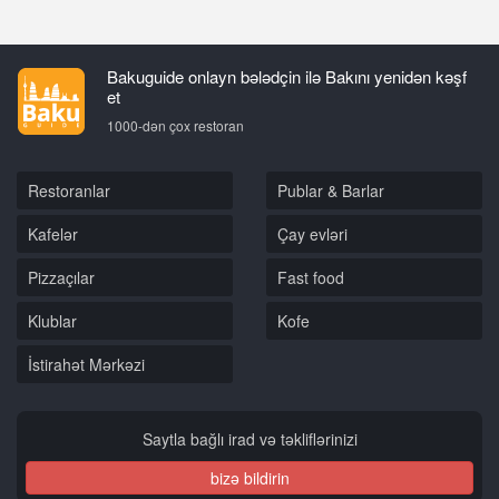
Bakuguide onlayn bələdçin ilə Bakını yenidən kəşf
et
1000-dən çox restoran
Restoranlar
Publar & Barlar
Kafelər
Çay evləri
Pizzaçılar
Fast food
Klublar
Kofe
İstirahət Mərkəzi
Saytla bağlı irad və təkliflərinizi
bizə bildirin