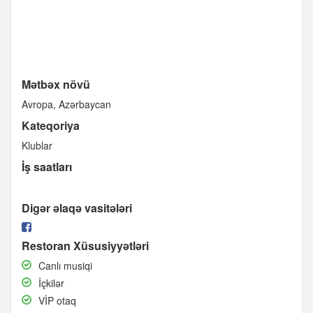
Mətbəx növü
Avropa
Azərbaycan
Kateqoriya
Klublar
İş saatları
Digər əlaqə vasitələri
Restoran Xüsusiyyətləri
Canlı
Canlı musiqi
musiqi
İçkilər
İçkilər
VİP
VİP otaq