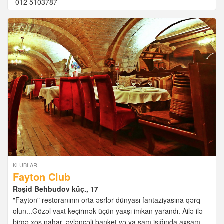
012 5103787
KLUBLAR
Fayton Club
Rəşid Behbudov küç., 17
"Fayton" restoranının orta əsrlər dünyası fantaziyasına qərq
olun...Gözəl vaxt keçirmək üçün yaxşı imkan yarandı. Ailə ilə
birgə xoş nahar, əyləncəli banket və ya şam işığında axşam