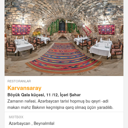
RESTORANLAR
Karvansaray
Böyük Qala küçəsi, 11 /12, İçəri Şəhər
Zamanın nəfəsi, Azərbaycan tarixi hopmuş bu qeyri -adi
məkan məhz Bakının keçmişinə qərq olmaq üçün yaradılıb.
MƏTBƏX
Azərbaycan
Beynəlmiləl