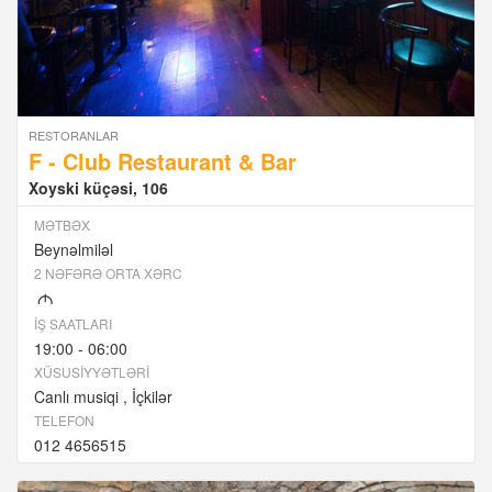
RESTORANLAR
F - Club Restaurant & Bar
Xoyski küçəsi, 106
MƏTBƏX
Beynəlmiləl
2 NƏFƏRƏ ORTA XƏRC
M
İŞ SAATLARI
19:00 - 06:00
XÜSUSIYYƏTLƏRI
Canlı musiqi
İçkilər
TELEFON
012 4656515