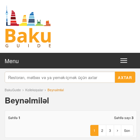
Menu
Toggle
navigati
AXTAR
BakuGuide
Kolleksiyalar
Beynəlmiləl
Beynəlmiləl
Səhifə
Səhifə sayı
1
3
1
2
3
Son