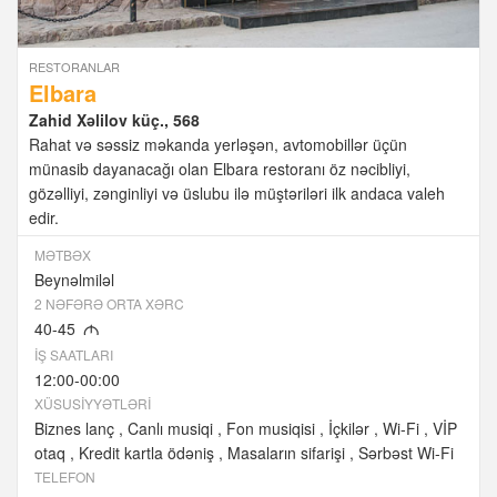
RESTORANLAR
Elbara
Zahid Xəlilov küç., 568
Rahat və səssiz məkanda yerləşən, avtomobillər üçün
münasib dayanacağı olan Elbara restoranı öz nəcibliyi,
gözəlliyi, zənginliyi və üslubu ilə müştəriləri ilk andaca valeh
edir.
MƏTBƏX
Beynəlmiləl
2 NƏFƏRƏ ORTA XƏRC
40-45
M
İŞ SAATLARI
12:00-00:00
XÜSUSIYYƏTLƏRI
Biznes lanç
Canlı musiqi
Fon musiqisi
İçkilər
Wi-Fi
VİP
otaq
Kredit kartla ödəniş
Masaların sifarişi
Sərbəst Wi-Fi
TELEFON