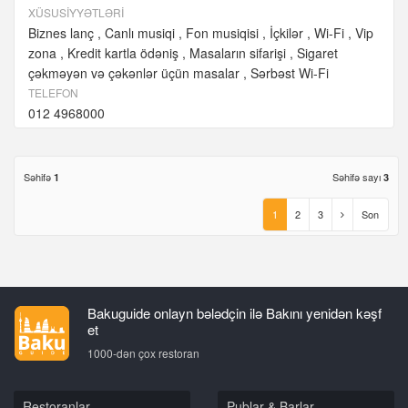
XÜSUSIYYƏTLƏRI
Biznes lanç
Canlı musiqi
Fon musiqisi
İçkilər
Wi-Fi
Vip
zona
Kredit kartla ödəniş
Masaların sifarişi
Sigaret
çəkməyən və çəkənlər üçün masalar
Sərbəst Wi-Fi
TELEFON
012 4968000
Səhifə
Səhifə sayı
1
3
1
2
3
Son
Bakuguide onlayn bələdçin ilə Bakını yenidən kəşf
et
1000-dən çox restoran
Restoranlar
Publar & Barlar