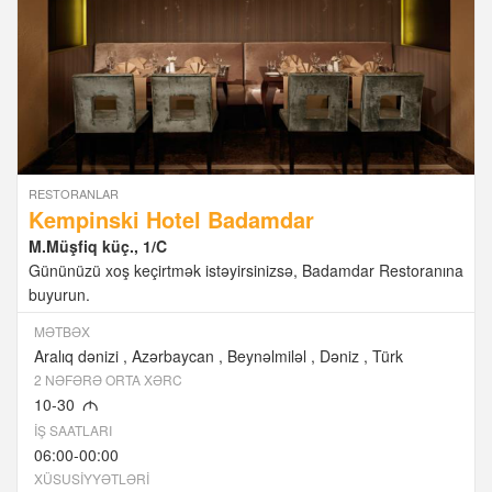
RESTORANLAR
Kempinski Hotel Badamdar
M.Müşfiq küç., 1/C
Gününüzü xoş keçirtmək istəyirsinizsə, Badamdar Restoranına
buyurun.
MƏTBƏX
Aralıq dənizi
Azərbaycan
Beynəlmiləl
Dəniz
Türk
2 NƏFƏRƏ ORTA XƏRC
10-30
M
İŞ SAATLARI
06:00-00:00
XÜSUSIYYƏTLƏRI