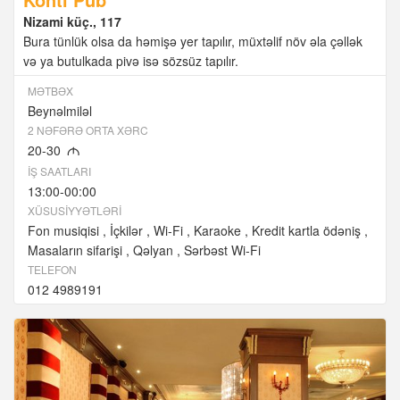
Nizami küç., 117
Bura tünlük olsa da həmişə yer tapılır, müxtəlif növ əla çəllək
və ya butulkada pivə isə sözsüz tapılır.
MƏTBƏX
Beynəlmiləl
2 NƏFƏRƏ ORTA XƏRC
20-30
M
İŞ SAATLARI
13:00-00:00
XÜSUSIYYƏTLƏRI
Fon musiqisi
İçkilər
Wi-Fi
Karaoke
Kredit kartla ödəniş
Masaların sifarişi
Qəlyan
Sərbəst Wi-Fi
TELEFON
012 4989191