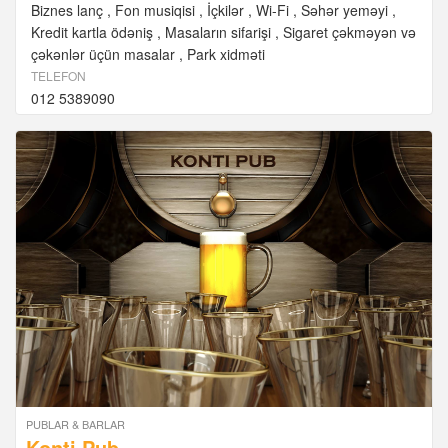
Biznes lanç
Fon musiqisi
İçkilər
Wi-Fi
Səhər yeməyi
Kredit kartla ödəniş
Masaların sifarişi
Sigaret çəkməyən və
çəkənlər üçün masalar
Park xidməti
TELEFON
012 5389090
PUBLAR & BARLAR
Konti Pub