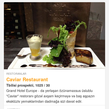
RESTORANLAR
Caviar Restaurant
Tbilisi prospekti, 1025 / 30
Grand Hotel Europe - da yerləşən özünəməxsus üslublu
"Caviar" restoranı gözəl axşam keçirməyə və baş aşpazın
eksklüziv yeməklərindən dadmağa sizi dəvət edir.