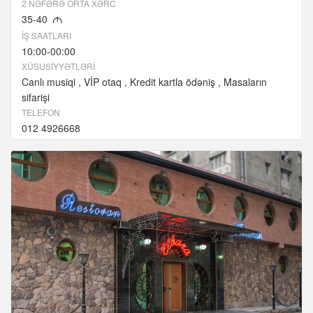
2 NƏFƏRƏ ORTA XƏRC
35-40
M
İŞ SAATLARI
10:00-00:00
XÜSUSIYYƏTLƏRI
Canlı musiqi
VİP otaq
Kredit kartla ödəniş
Masaların
sifarişi
TELEFON
012 4926668