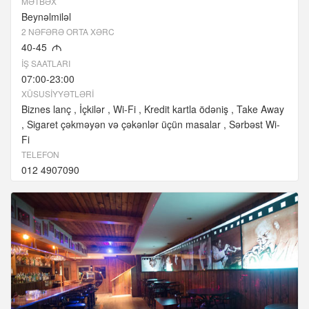
MƏTBƏX
Beynəlmiləl
2 NƏFƏRƏ ORTA XƏRC
40-45
M
İŞ SAATLARI
07:00-23:00
XÜSUSIYYƏTLƏRI
Biznes lanç
İçkilər
Wi-Fi
Kredit kartla ödəniş
Take Away
Sigaret çəkməyən və çəkənlər üçün masalar
Sərbəst Wi-
Fi
TELEFON
012 4907090