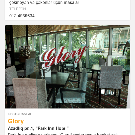
çəkməyən və çəkənlər üçün masalar
TELEFON
012 4939634
RESTORANLAR
Glory
Azadlıq pr.,1, “Park İnn Hotel”
Park Inn otelində yerləşən "Glory" restoranının banket zalı -