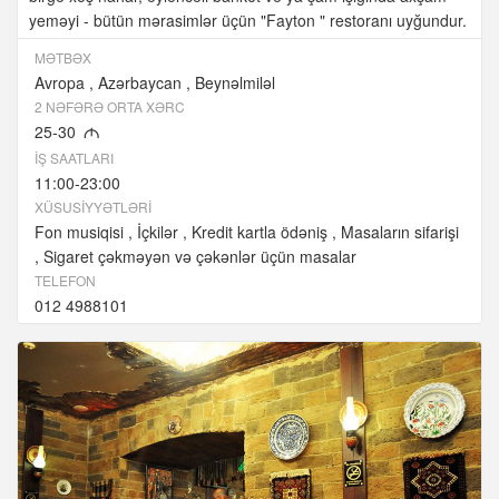
yeməyi - bütün mərasimlər üçün "Fayton " restoranı uyğundur.
MƏTBƏX
Avropa
Azərbaycan
Beynəlmiləl
2 NƏFƏRƏ ORTA XƏRC
25-30
M
İŞ SAATLARI
11:00-23:00
XÜSUSIYYƏTLƏRI
Fon musiqisi
İçkilər
Kredit kartla ödəniş
Masaların sifarişi
Sigaret çəkməyən və çəkənlər üçün masalar
TELEFON
012 4988101