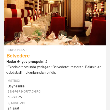
RESTORANLAR
Belvedere
Hedər Əliyev prospekti 2
"Excelsior" otelində yerləşən "Belvedere" restoranı Bakının ən
dəbdəbəli məkanlarından biridir.
MƏTBƏX
Beynəlmiləl
2 NƏFƏRƏ ORTA XƏRC
50-60
M
İŞ SAATLARI
24 saat