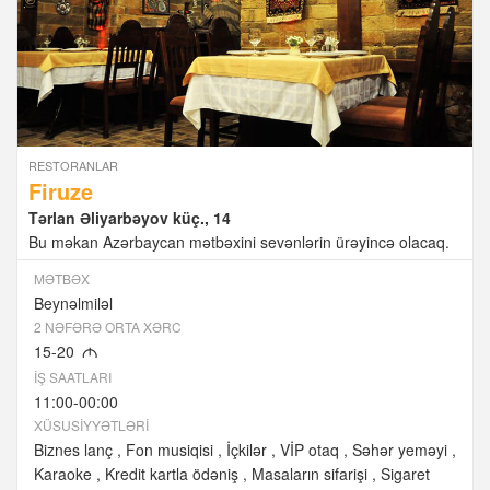
RESTORANLAR
Firuze
Tərlan Əliyarbəyov küç., 14
Bu məkan Azərbaycan mətbəxini sevənlərin ürəyincə olacaq.
MƏTBƏX
Beynəlmiləl
2 NƏFƏRƏ ORTA XƏRC
15-20
M
İŞ SAATLARI
11:00-00:00
XÜSUSIYYƏTLƏRI
Biznes lanç
Fon musiqisi
İçkilər
VİP otaq
Səhər yeməyi
Karaoke
Kredit kartla ödəniş
Masaların sifarişi
Sigaret