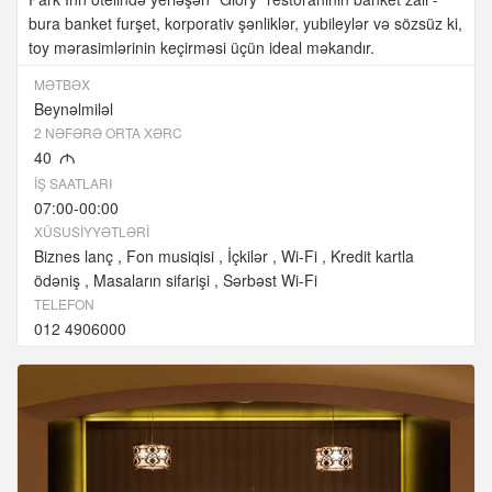
bura banket furşet, korporativ şənliklər, yubileylər və sözsüz ki,
toy mərasimlərinin keçirməsi üçün ideal məkandır.
MƏTBƏX
Beynəlmiləl
2 NƏFƏRƏ ORTA XƏRC
40
M
İŞ SAATLARI
07:00-00:00
XÜSUSIYYƏTLƏRI
Biznes lanç
Fon musiqisi
İçkilər
Wi-Fi
Kredit kartla
ödəniş
Masaların sifarişi
Sərbəst Wi-Fi
TELEFON
012 4906000