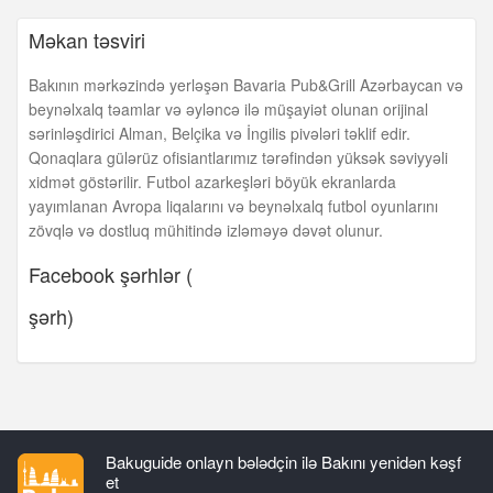
Məkan təsviri
Bakının mərkəzində yerləşən Bavaria Pub&Grill Azərbaycan və
beynəlxalq təamlar və əyləncə ilə müşayiət olunan orijinal
sərinləşdirici Alman, Belçika və İngilis pivələri təklif edir.
Qonaqlara gülərüz ofisiantlarımız tərəfindən yüksək səviyyəli
xidmət göstərilir. Futbol azarkeşləri böyük ekranlarda
yayımlanan Avropa liqalarını və beynəlxalq futbol oyunlarını
zövqlə və dostluq mühitində izləməyə dəvət olunur.
Facebook şərhlər (
şərh)
Bakuguide onlayn bələdçin ilə Bakını yenidən kəşf
et