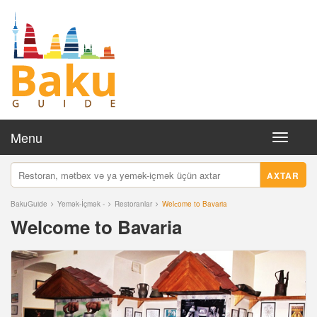
Menu
Toggle
navigati
AXTAR
BakuGuide
Yemək-İçmək -
Restoranlar
Welсome to Bavaria
Welсome to Bavaria