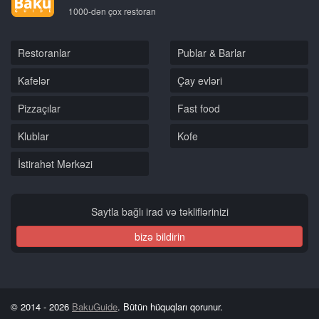
1000-dən çox restoran
Restoranlar
Publar & Barlar
Kafelər
Çay evləri
Pizzaçılar
Fast food
Klublar
Kofe
İstirahət Mərkəzi
Saytla bağlı irad və təkliflərinizi
bizə bildirin
© 2014 - 2026
BakuGuide
. Bütün hüquqları qorunur.