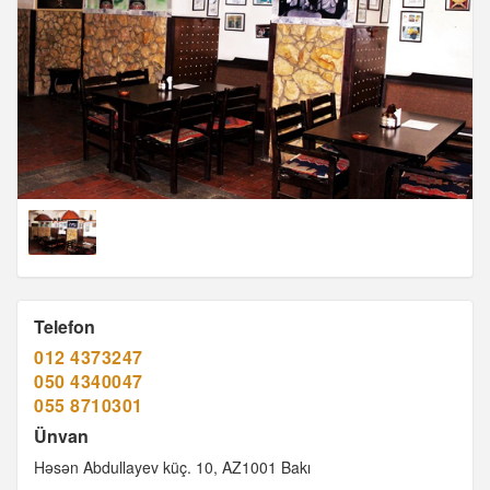
Telefon
012 4373247
050 4340047
055 8710301
Ünvan
Həsən Abdullayev küç. 10, AZ1001 Bakı