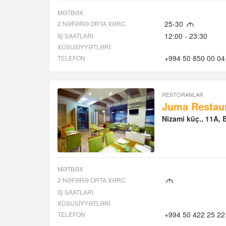
MƏTBƏX
25-30
2 NƏFƏRƏ ORTA XƏRC
M
12:00 - 23:30
İŞ SAATLARI
XÜSUSIYYƏTLƏRI
+994 50 850 00 04
TELEFON
RESTORANLAR
Juma Restaur
Nizami küç., 11A,
MƏTBƏX
2 NƏFƏRƏ ORTA XƏRC
M
İŞ SAATLARI
XÜSUSIYYƏTLƏRI
+994 50 422 25 22
TELEFON