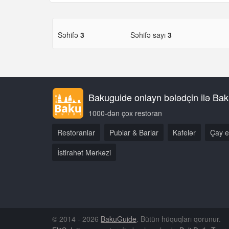
Səhifə
3
Səhifə sayı
3
Bakuguide onlayn bələdçin ilə Bakı
1000-dən çox restoran
Restoranlar
Publar & Barlar
Kafelər
Çay e
İstirahət Mərkəzi
© 2014 - 2026
BakuGuide
. Bütün hüquqları qorunur.