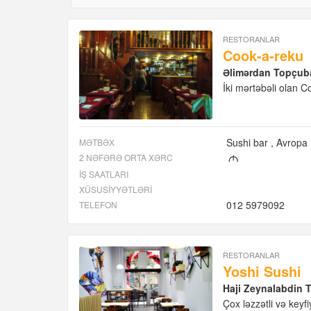
RESTORANLAR
Cook-a-reku
Əlimərdan Topçub
İki mərtəbəli olan 
Sushi bar
Avropa
MƏTBƏX
2 NƏFƏRƏ ORTA XƏRC
M
İŞ SAATLARI
XÜSUSIYYƏTLƏRI
012 5979092
TELEFON
RESTORANLAR
Yoshi Sushi
Haji Zeynalabdin T
Çox ləzzətli və keyfiy