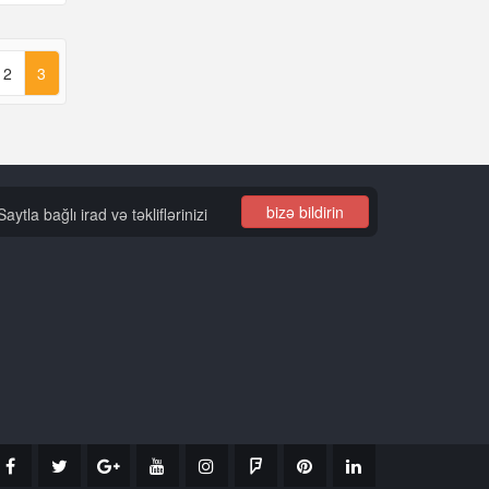
2
3
bizə bildirin
Saytla bağlı irad və təkliflərinizi