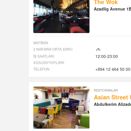
The Wok
Azadlig Avenue 1B 
MƏTBƏX
2 NƏFƏRƏ ORTA XƏRC
M
12:00-23:00
İŞ SAATLARI
XÜSUSIYYƏTLƏRI
+994 12 464 50 00
TELEFON
RESTORANLAR
Asian Street
Abdulkerim Alizad