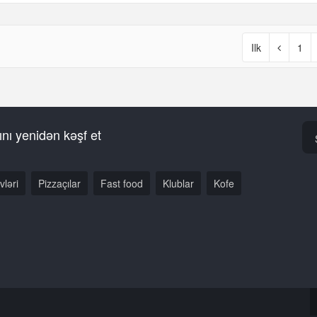
Ilk
1
nı yenidən kəşf et
vləri
Pizzaçılar
Fast food
Klublar
Kofe