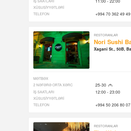
11:00 - 22:00
İŞ SAATLARI
XÜSUSIYYƏTLƏRI
+994 70 362 49 49
TELEFON
RESTORANLAR
Nori Sushi B
Xagani St., 50B, 
MƏTBƏX
25-30
2 NƏFƏRƏ ORTA XƏRC
M
12:00 - 23:00
İŞ SAATLARI
XÜSUSIYYƏTLƏRI
+994 50 206 80 07
TELEFON
RESTORANLAR