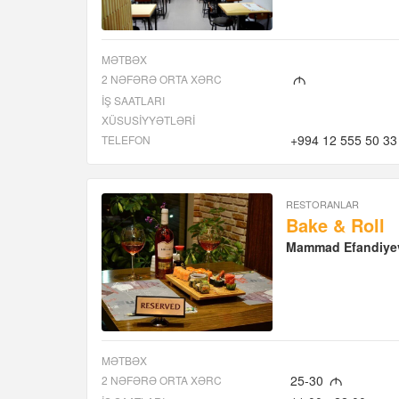
MƏTBƏX
2 NƏFƏRƏ ORTA XƏRC
M
İŞ SAATLARI
XÜSUSIYYƏTLƏRI
+994 12 555 50 33
TELEFON
RESTORANLAR
Bake & Roll
Mammad Efandiyev
MƏTBƏX
25-30
2 NƏFƏRƏ ORTA XƏRC
M