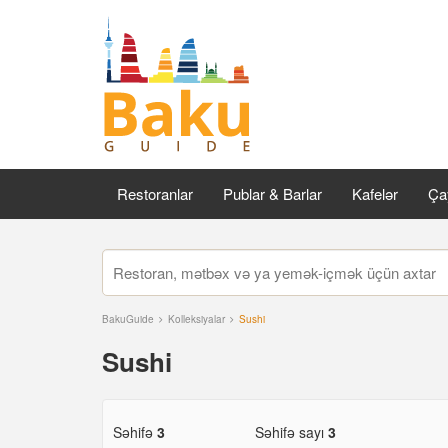
Restoranlar
Publar & Barlar
Kafelər
Çay
BakuGuide
Kolleksiyalar
Sushi
Sushi
Səhifə
3
Səhifə sayı
3