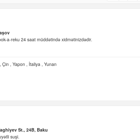
aşov
Cook-a-reku 24 saat müddətində xidmətinizdədir.
Çin
Yapon
İtaliya
Yunan
aghiyev St., 24B, Baku
yətli suşi.