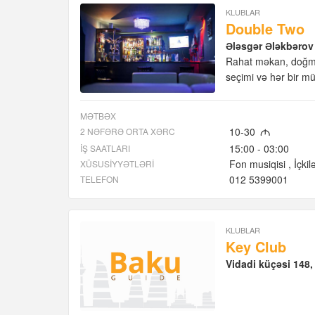
KLUBLAR
Double Two
Ələsgər Ələkbərov
Rahat məkan, doğma 
seçimi və hər bir mü
MƏTBƏX
10-30
2 NƏFƏRƏ ORTA XƏRC
M
15:00 - 03:00
İŞ SAATLARI
Fon musiqisi
İçkil
XÜSUSIYYƏTLƏRI
012 5399001
TELEFON
KLUBLAR
Key Club
Vidadi küçəsi 148,