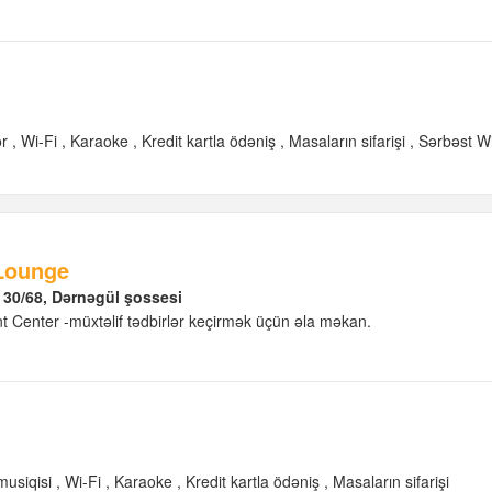
ər
Wi-Fi
Karaoke
Kredit kartla ödəniş
Masaların sifarişi
Sərbəst Wi
Lounge
i 30/68, Dərnəgül şossesi
t Center -müxtəlif tədbirlər keçirmək üçün əla məkan.
usiqisi
Wi-Fi
Karaoke
Kredit kartla ödəniş
Masaların sifarişi