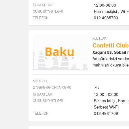
12:00-06:00
İŞ SAATLARI
Fon musiqisi
Wi-F
XÜSUSIYYƏTLƏRI
012 4985700
TELEFON
KLUBLAR
Confetti Club
Xaqani 53, Səbail 
Ad günlərinizi və do
mahnıları oxuya bilər
MƏTBƏX
2 NƏFƏRƏ ORTA XƏRC
M
12:00 - 02:00
İŞ SAATLARI
Biznes lanç
Fon m
XÜSUSIYYƏTLƏRI
Sərbəst Wi-Fi
012 4981709
TELEFON