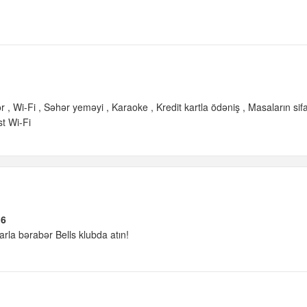
ər
Wi-Fi
Səhər yeməyi
Karaoke
Kredit kartla ödəniş
Masaların sifa
t Wi-Fi
16
arla bərabər Bells klubda atın!