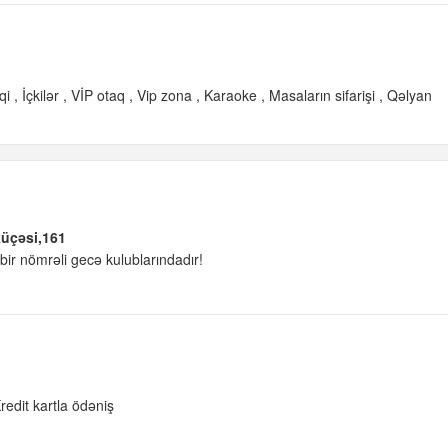
qi
İçkilər
VİP otaq
Vip zona
Karaoke
Masaların sifarişi
Qəlyan
küçəsi,161
ir nömrəli gecə kulublarındadır!
redit kartla ödəniş