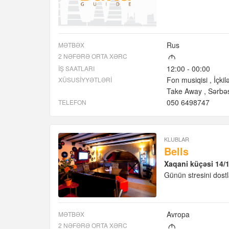
Rus
MƏTBƏX
2 NƏFƏRƏ ORTA XƏRC
M
12:00 - 00:00
İŞ SAATLARI
Fon musiqisi
İçkil
XÜSUSIYYƏTLƏRI
Take Away
Sərbəs
050 6498747
TELEFON
KLUBLAR
Bells
Xaqani küçəsi 14/
Günün stresini dostl
Avropa
MƏTBƏX
2 NƏFƏRƏ ORTA XƏRC
M