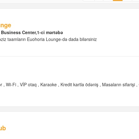
unge
A Business Center,1-ci mərtəbə
əziz təamların Euohoria Lounge-də dada bilərsiniz
ər
Wi-Fi
VİP otaq
Karaoke
Kredit kartla ödəniş
Masaların sifarişi
ub