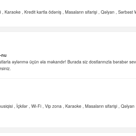
i
Karaoke
Kredit kartla ödəniş
Masaların sifarişi
Qəlyan
Sərbəst 
r-nu
stlarla əylənmə üçün əla məkandır! Burada siz dostlarınızla bərabər sev
siniz.
usiqisi
İçkilər
Wi-Fi
Vip zona
Karaoke
Masaların sifarişi
Qəlyan