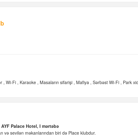
ub
ər
Wi-Fi
Karaoke
Masaların sifarişi
Mafiya
Sərbəst Wi-Fi
Park xi
, AYF Palace Hotel, I mərtəbə
n və sevilən məkanlarından biri də Place klubdur.