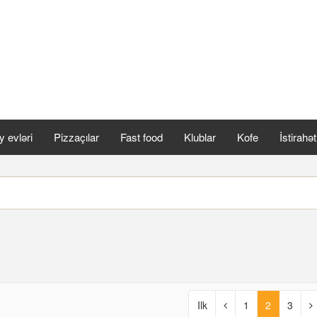
 evləri
Pizzaçılar
Fast food
Klublar
Kofe
İstirahə
Ilk
1
2
3