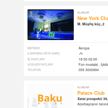
KLUBLAR
New York Cl
M. Müşfiq küç.,2
Avropa
MƏTBƏX
2 NƏFƏRƏ ORTA XƏRC
M
18:30-02:00
İŞ SAATLARI
Fon musiqisi
İçkil
XÜSUSIYYƏTLƏRI
055 3000994
TELEFON
KLUBLAR
Palace Club
Xətai prospekti 39
Azərbaycanın tanına