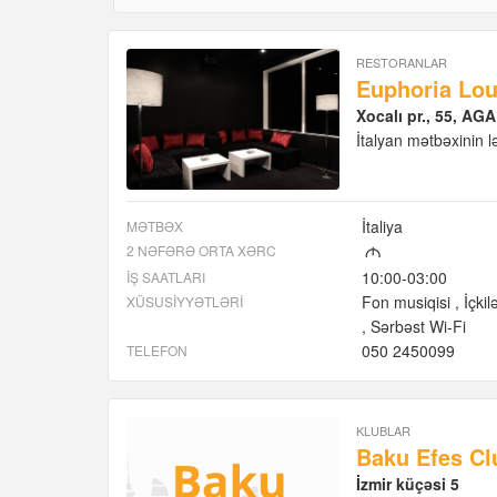
RESTORANLAR
Euphoria Lo
Xocalı pr., 55, AG
İtalyan mətbəxinin l
İtaliya
MƏTBƏX
2 NƏFƏRƏ ORTA XƏRC
M
10:00-03:00
İŞ SAATLARI
Fon musiqisi
İçkil
XÜSUSIYYƏTLƏRI
Sərbəst Wi-Fi
050 2450099
TELEFON
KLUBLAR
Baku Efes Cl
İzmir küçəsi 5