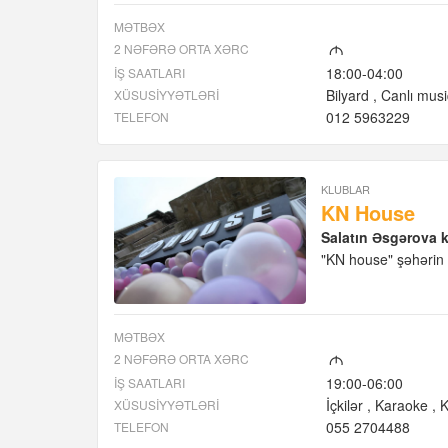
MƏTBƏX
2 NƏFƏRƏ ORTA XƏRC
M
18:00-04:00
İŞ SAATLARI
Bilyard
Canlı musi
XÜSUSIYYƏTLƏRI
012 5963229
TELEFON
KLUBLAR
KN House
Salatın Əsgərova 
"KN house" şəhərin b
MƏTBƏX
2 NƏFƏRƏ ORTA XƏRC
M
19:00-06:00
İŞ SAATLARI
İçkilər
Karaoke
K
XÜSUSIYYƏTLƏRI
055 2704488
TELEFON