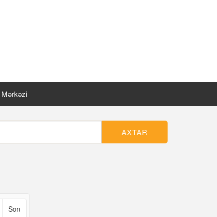
t Mərkəzi
AXTAR
Son