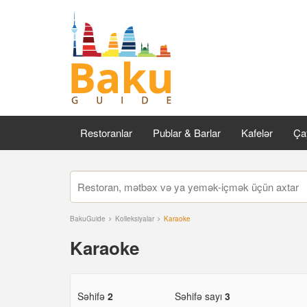
Restoranlar
Publar & Barlar
Kafelər
Çay
BakuGuide
Kolleksiyalar
Karaoke
Karaoke
Səhifə
2
Səhifə sayı
3