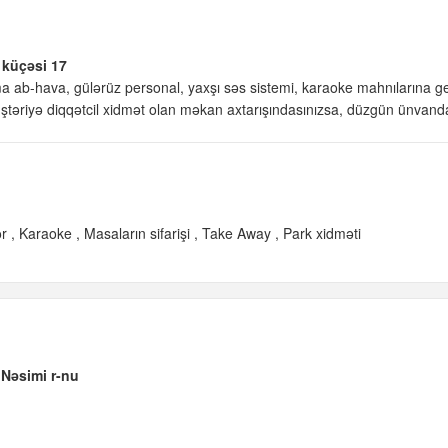
 küçəsi 17
ab-hava, gülərüz personal, yaxşı səs sistemi, karaoke mahnılarına g
ştəriyə diqqətcil xidmət olan məkan axtarışındasınızsa, düzgün ünvanda
ər
Karaoke
Masaların sifarişi
Take Away
Park xidməti
 Nəsimi r-nu