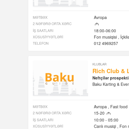
Avropa
MƏTBƏX
2 NƏFƏRƏ ORTA XƏRC
M
18:00-06:00
İŞ SAATLARI
Fon musiqisi
İçkil
XÜSUSIYYƏTLƏRI
012 4969257
TELEFON
KLUBLAR
Rich Club & 
Neftçilər prospekt
Baku Karting & Even
Avropa
Fast food
MƏTBƏX
15-20
2 NƏFƏRƏ ORTA XƏRC
M
10:00 - 05:00
İŞ SAATLARI
Canlı musiqi
Fon m
XÜSUSIYYƏTLƏRI