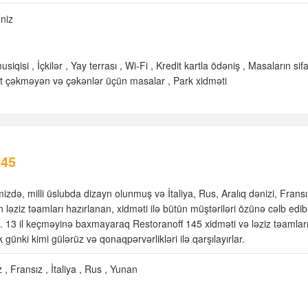
niz
usiqisi
İçkilər
Yay terrası
Wi-Fi
Kredit kartla ödəniş
Masaların sifa
t çəkməyən və çəkənlər üçün masalar
Park xidməti
145
izdə, milli üslubda dizayn olunmuş və İtaliya, Rus, Aralıq dənizi, Fransı
ləziz təamları hazırlanan, xidməti ilə bütün müştəriləri özünə cəlb edib,
ı. 13 il keçməyinə baxmayaraq Restoranoff 145 xidməti və ləziz təamları 
k günki kimi gülərüz və qonaqpərvərlikləri ilə qarşılayırlar.
z
Fransız
İtaliya
Rus
Yunan