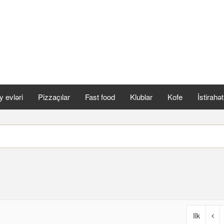
 evləri
Pizzaçılar
Fast food
Klublar
Kofe
İstirahə
Ilk