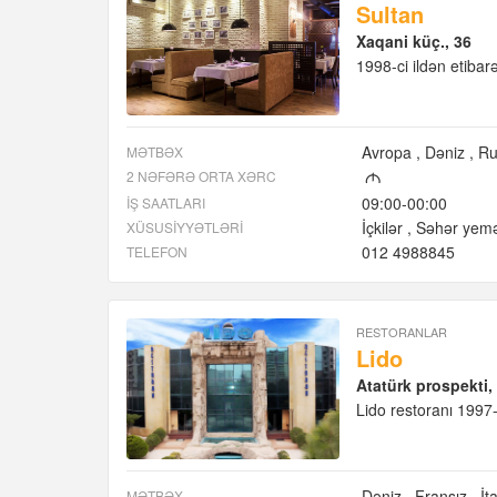
Sultan
Xaqani küç., 36
1998-ci ildən etibar
Avropa
Dəniz
Ru
MƏTBƏX
2 NƏFƏRƏ ORTA XƏRC
M
09:00-00:00
İŞ SAATLARI
İçkilər
Səhər yemə
XÜSUSIYYƏTLƏRI
012 4988845
TELEFON
RESTORANLAR
Lido
Atatürk prospekti,
Lido restoranı 1997-c
Dəniz
Fransız
İt
MƏTBƏX