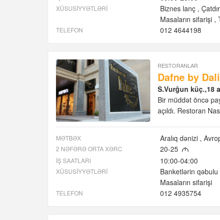
Biznes lanç
Çatdır
XÜSUSIYYƏTLƏRI
Masaların sifarişi
012 4644198
TELEFON
RESTORANLAR
Dafne by Dal
S.Vurğun küç.,18 a
Bir müddət öncə payt
açıldı. Restoran Na
Aralıq dənizi
Avro
MƏTBƏX
20-25
2 NƏFƏRƏ ORTA XƏRC
M
10:00-04:00
İŞ SAATLARI
Banketlərin qəbulu
XÜSUSIYYƏTLƏRI
Masaların sifarişi
012 4935754
TELEFON