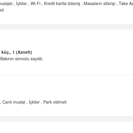
usiqisi
İçkilər
Wi-Fi
Kredit kartla ödəniş
Masaların sifarişi
Take A
ti
küç., 1 (Azneft)
akının simvolu sayılıb.
Canlı musiqi
İçkilər
Park xidməti