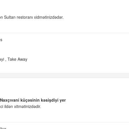
ən Sultan restoranı xidmətinizdədər.
s
yi
Take Away
 Naxçıvani küçəsinin kəsişdiyi yer
i ildən xitmətinizdədir.
aliya