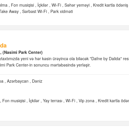
ılma
Fon musiqisi
İçkilər
Wi-Fi
Səhər yeməyi
Kredit kartla ödəniş
Take Away
Sərbəst Wi-Fi
Park xidməti
ida
, (Nasimi Park Center)
axtımızda yeni və hər kəsin ürəyincə ola biləcək "Dafne by Dalida" res
simi Park Center-in sonuncu mərtəbəsində yerləşir.
pa
Azərbaycan
Dəniz
Fon musiqisi
İçkilər
Yay terrası
Wi-Fi
Vip zona
Kredit kartla ödə