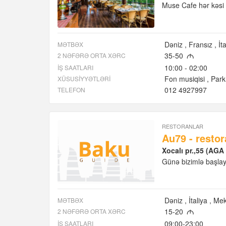
Muse Cafe hər kəsi 
Dəniz
Fransız
İt
MƏTBƏX
35-50
2 NƏFƏRƏ ORTA XƏRC
M
10:00 - 02:00
İŞ SAATLARI
Fon musiqisi
Park
XÜSUSIYYƏTLƏRI
012 4927997
TELEFON
RESTORANLAR
Au79 - restor
Xocalı pr.,55 (AGA
Günə bizimlə başlay
Dəniz
İtaliya
Mek
MƏTBƏX
15-20
2 NƏFƏRƏ ORTA XƏRC
M
09:00-23:00
İŞ SAATLARI