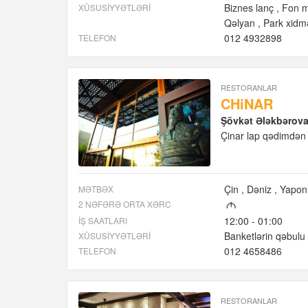
Biznes lanç
Fon m
XÜSUSIYYƏTLƏRI
Qəlyan
Park xidmə
012 4932898
TELEFON
RESTORANLAR
CHiNAR
Şövkət Ələkbərova 
Çinar lap qədimdən B
Çin
Dəniz
Yapon
MƏTBƏX
2 NƏFƏRƏ ORTA XƏRC
M
12:00 - 01:00
İŞ SAATLARI
Banketlərin qəbulu
XÜSUSIYYƏTLƏRI
012 4658486
TELEFON
RESTORANLAR