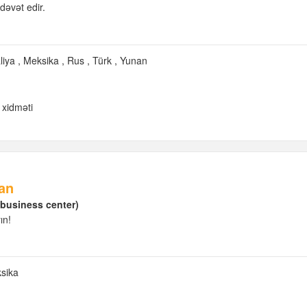
dəvət edir.
aliya
Meksika
Rus
Türk
Yunan
 xidməti
an
 business center)
ın!
sika