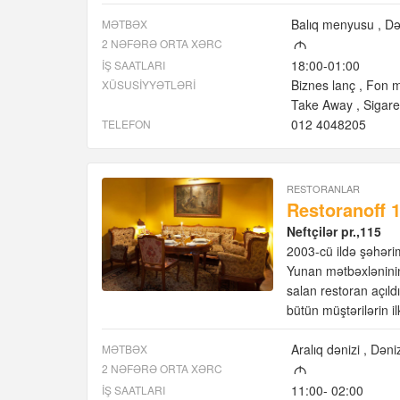
Balıq menyusu
Də
MƏTBƏX
2 NƏFƏRƏ ORTA XƏRC
M
18:00-01:00
İŞ SAATLARI
Biznes lanç
Fon m
XÜSUSIYYƏTLƏRI
Take Away
Sigare
012 4048205
TELEFON
RESTORANLAR
Restoranoff 
Neftçilər pr.,115
2003-cü ildə şəhərim
Yunan mətbəxləninin 
salan restoran açıld
bütün müştərilərin il
Aralıq dənizi
Dəni
MƏTBƏX
2 NƏFƏRƏ ORTA XƏRC
M
11:00- 02:00
İŞ SAATLARI