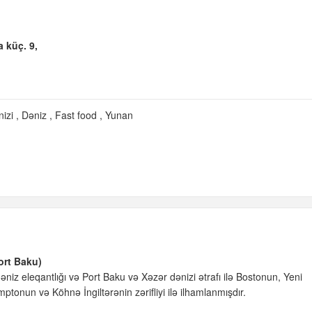
 küç. 9,
nizi
Dəniz
Fast food
Yunan
Port Baku)
iz eleqantlığı və Port Baku və Xəzər dənizi ətrafı ilə Bostonun, Yeni
mptonun və Köhnə İngiltərənin zərifliyi ilə ilhamlanmışdır.