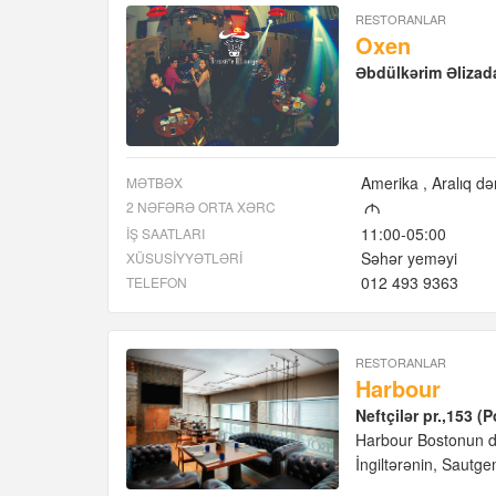
RESTORANLAR
Oxen
Əbdülkərim Əlizada
Amerika
Aralıq də
MƏTBƏX
2 NƏFƏRƏ ORTA XƏRC
M
11:00-05:00
İŞ SAATLARI
Səhər yeməyi
XÜSUSIYYƏTLƏRI
012 493 9363
TELEFON
RESTORANLAR
Harbour
Neftçilər pr.,153 (
Harbour Bostonun dən
İngiltərənin, Sautge