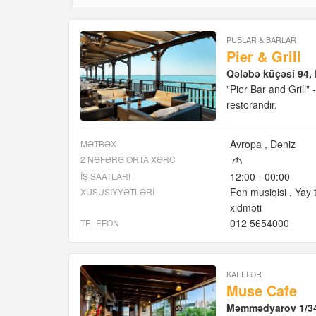
PUBLAR & BARLAR
Pier & Grill
Qələbə küçəsi 94,
"Pier Bar and Grill"
restorandır.
Avropa
Dəniz
MƏTBƏX
2 NƏFƏRƏ ORTA XƏRC
M
12:00 - 00:00
İŞ SAATLARI
Fon musiqisi
Yay t
XÜSUSIYYƏTLƏRI
xidməti
012 5654000
TELEFON
KAFELƏR
Muse Cafe
Məmmədyarov 1/34, 