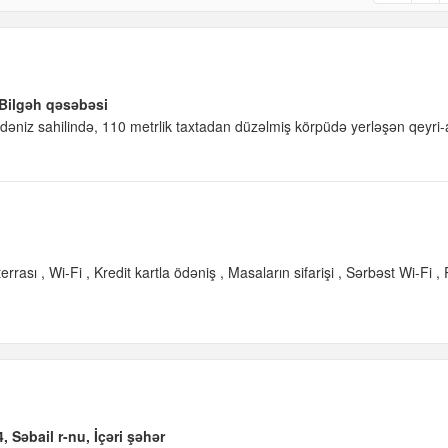
 Bilgəh qəsəbəsi
 -dəniz sahilində, 110 metrlik taxtadan düzəlmiş körpüdə yerləşən qeyri-
errası
Wi-Fi
Kredit kartla ödəniş
Masaların sifarişi
Sərbəst Wi-Fi
Səbail r-nu, İçəri şəhər