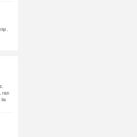
rişi
z,
 razı
ilə