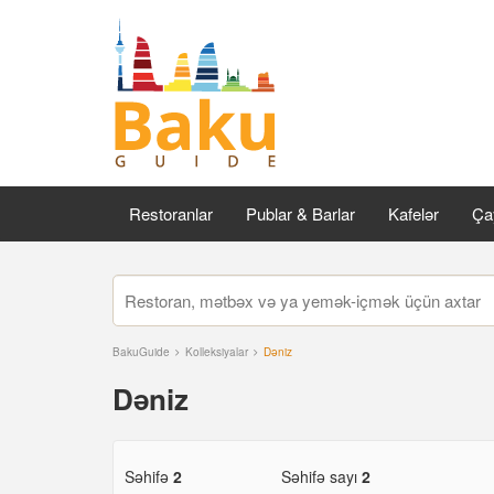
Restoranlar
Publar & Barlar
Kafelər
Çay
BakuGuide
Kolleksiyalar
Dəniz
Dəniz
Səhifə
2
Səhifə sayı
2