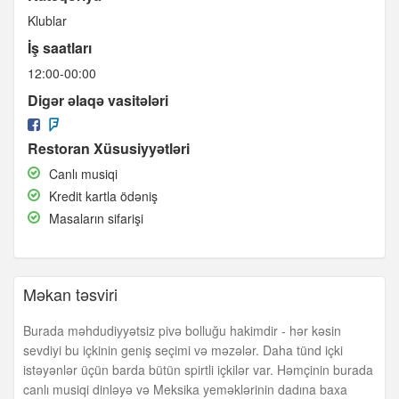
Klublar
İş saatları
12:00-00:00
Digər əlaqə vasitələri
Restoran Xüsusiyyətləri
Canlı
Canlı musiqi
musiqi
Kredit
Kredit kartla ödəniş
kartla
Masaların
Masaların sifarişi
ödəniş
sifarişi
Məkan təsviri
Burada məhdudiyyətsiz pivə bolluğu hakimdir - hər kəsin
sevdiyi bu içkinin geniş seçimi və məzələr. Daha tünd içki
istəyənlər üçün barda bütün spirtli içkilər var. Həmçinin burada
canlı musiqi dinləyə və Meksika yeməklərinin dadına baxa