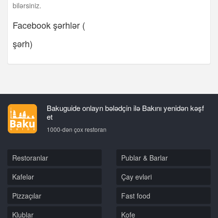
bilərsiniz.
Facebook şərhlər (
şərh)
Bakuguide onlayn bələdçin ilə Bakını yenidən kəşf
et
1000-dən çox restoran
Restoranlar
Publar & Barlar
Kafelər
Çay evləri
Pizzaçılar
Fast food
Klublar
Kofe