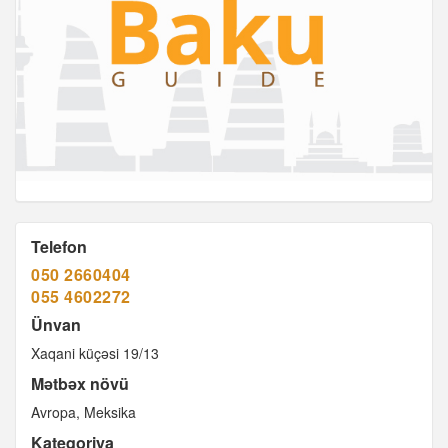
Telefon
050 2660404
055 4602272
Ünvan
Xaqani küçəsi 19/13
Mətbəx növü
Avropa
Meksika
Kateqoriya