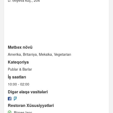
D. Əliyeva küç., 204
Mətbəx növü
Amerika
Britaniya
Meksika
Vegetarian
Kateqoriya
Publar & Barlar
İş saatları
10:00 - 02:00
Digər əlaqə vasitələri
Restoran Xüsusiyyətləri
Biznes
Biznes lanç