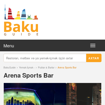
Menu
Toggle
navigati
AXTAR
BakuGuide
Yemək-İçmək -
Publar & Barlar
Arena Sports Bar
Arena Sports Bar