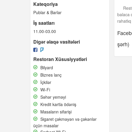
Kateqoriya
Rest
Publar & Barlar
balaca 
rahatlıq
İş saatları
11.00-03.00
Facebo
Digər əlaqə vasitələri
şərh)
Restoran Xüsusiyyətləri
Bilyard
Bilyard
Biznes
Biznes lanç
lanç
İçkilər
İçkilər
Wi-
Wi-Fi
Fi
Səhər
Səhər yeməyi
yeməyi
Kredit
Kredit kartla ödəniş
kartla
Masaların
Masaların sifarişi
ödəniş
sifarişi
Sigaret
Sigaret çəkməyən və çəkənlər
çəkməyən
üçün masalar
və
Sərbəst