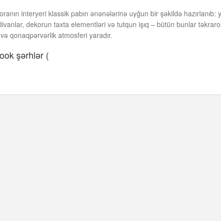
oranın interyeri klassik pabın ənənələrinə uyğun bir şəkildə hazırlanıb:
divanlar, dekorun taxta elementləri və tutqun işıq – bütün bunlar təkra
 və qonaqpərvərlik atmosferi yaradır.
ok şərhlər (