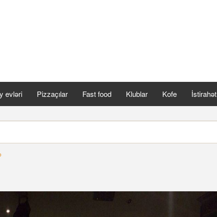
 evləri
Pizzaçılar
Fast food
Klublar
Kofe
İstirahə
b