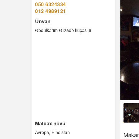
050 6324334
012 4989121
Ünvan
Əbdülkərim Əlizadə küçəsi,6
Mətbəx növü
Avropa
Hindistan
Məkan 