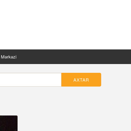
t Mərkəzi
AXTAR