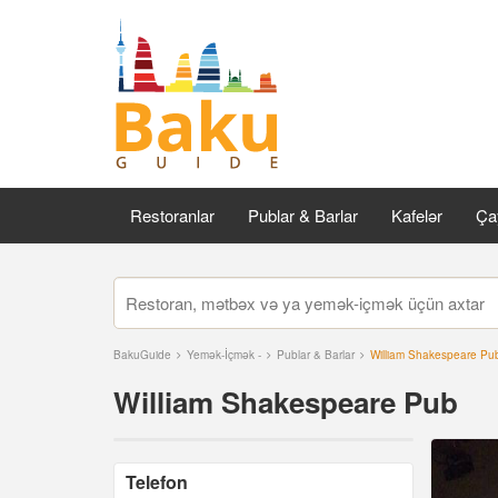
Restoranlar
Publar & Barlar
Kafelər
Çay
BakuGuide
Yemək-İçmək -
Publar & Barlar
William Shakespeare Pu
William Shakespeare Pub
Telefon