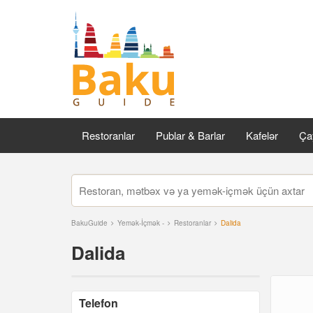
Restoranlar
Publar & Barlar
Kafelər
Çay
BakuGuide
Yemək-İçmək -
Restoranlar
Dalida
Dalida
Telefon