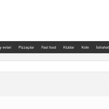
 evləri
Pizzaçılar
Fast food
Klublar
Kofe
İstirahə