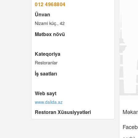
012 4968804
Ünvan
Nizami küç., 42
Mətbəx növü
Kateqoriya
Restoranlar
İş saatları
Web sayt
www.dalida.az
Məkan 
Restoran Xüsusiyyətləri
Facebo