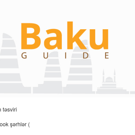
təsviri
ok şərhlər (