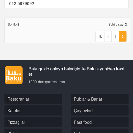
012 5979092
Səhifə
Səhifə sayı
2
2
Ilk
1
2
Bakuguide onlayn bələdçin ilə Bakını yenidən kəşf
et
1000-dən çox restoran
Restoranlar
Publar & Barlar
Kafelər
Çay evləri
Pizzaçılar
Fast food