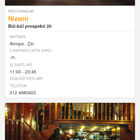
RESTORANLAR
Nizami
Bül-bül prospekti 20
MƏTBƏX
Avropa
Çin
2 NƏFƏRƏ ORTA XƏRC
M
İŞ SAATLARI
11:00 - 23:45
XÜSUSIYYƏTLƏRI
TELEFON
012 4980403