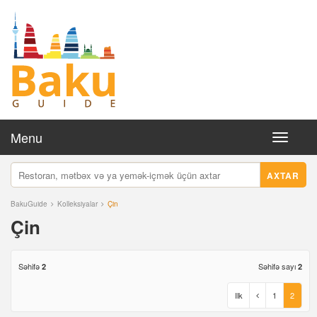
Menu
Toggle
navigati
AXTAR
BakuGuide
Kolleksiyalar
Çin
Çin
Səhifə
Səhifə sayı
2
2
Ilk
1
2