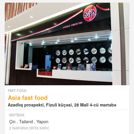
FAST FOOD
Asia fast food
Azadlıq prospekti, Fizuli küçəsi, 28 Mall 4-cü mərtəbə
MƏTBƏX
Çin
Tailand
Yapon
2 NƏFƏRƏ ORTA XƏRC