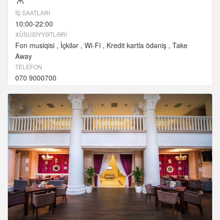
M
İŞ SAATLARI
10:00-22:00
XÜSUSIYYƏTLƏRI
Fon musiqisi
İçkilər
Wi-Fi
Kredit kartla ödəniş
Take
Away
TELEFON
070 9000700