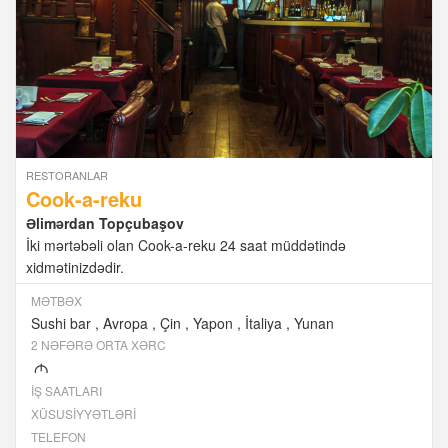
RESTORANLAR
Cook-a-reku
Əlimərdan Topçubaşov
İki mərtəbəli olan Cook-a-reku 24 saat müddətində
xidmətinizdədir.
MƏTBƏX
Sushi bar
Avropa
Çin
Yapon
İtaliya
Yunan
2 NƏFƏRƏ ORTA XƏRC
M
İŞ SAATLARI
XÜSUSIYYƏTLƏRI
TELEFON