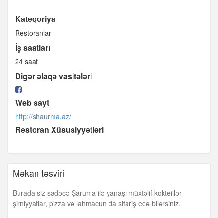
Kateqoriya
Restoranlar
İş saatları
24 saat
Digər əlaqə vasitələri
Web sayt
http://shaurma.az/
Restoran Xüsusiyyətləri
Məkan təsviri
Burada siz sadəcə Şaruma ilə yanaşı müxtəlif kokteillər,
şirniyyatlar, pizza və lahmacun da sifariş edə bilərsiniz.