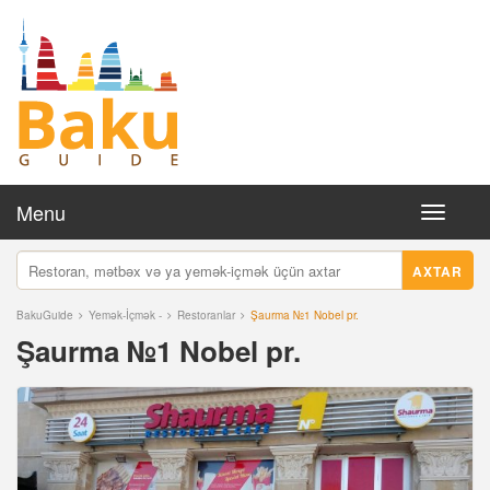
Menu
Toggle
navigati
AXTAR
BakuGuide
Yemək-İçmək -
Restoranlar
Şaurma №1 Nobel pr.
Şaurma №1 Nobel pr.