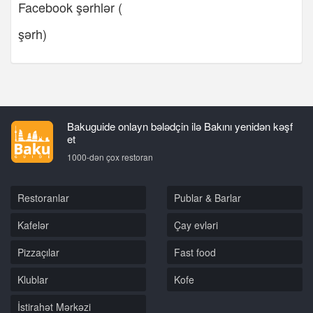
Facebook şərhlər (
şərh)
Bakuguide onlayn bələdçin ilə Bakını yenidən kəşf
et
1000-dən çox restoran
Restoranlar
Publar & Barlar
Kafelər
Çay evləri
Pizzaçılar
Fast food
Klublar
Kofe
İstirahət Mərkəzi