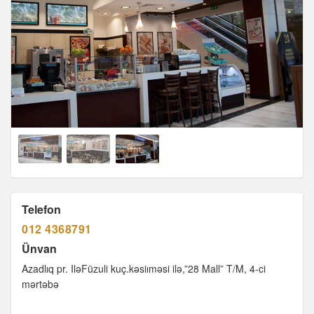
Telefon
012 4368791
Ünvan
Azadlıq pr. IləFüzuli kuç.kəsiıməsi ilə,”28 Mall” T/M, 4-ci
mərtəbə