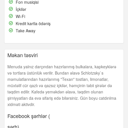
Fon
Fon musiqisi
musiqisi
İçkilər
İçkilər
Wi-
Wi-Fi
Fi
Kredit
Kredit kartla ödəniş
kartla
Take
Take Away
ödəniş
Away
Məkan təsviri
Menuda yalnız darçından hazırlanmış bulkalara, kapkeyklərə
və tortlara üstünlük verilir. Bundan əlavə Schlotzsky`s
məmulatlarından hazırlanmış "Texan" tostları, limonatlar,
müxtəlif cür qazlı və qazsız içkilər, həmçinin təbii şirələr də
təqdim edilir. Kafedə yeməkdən əlavə, təqdim olunan
şirniyyatları da evə sifariş edə bilərsiniz. Gün boyu catdırılma
xidməti aktivdir.
Facebook şərhlər (
şərh)