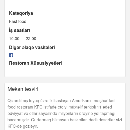
Kateqoriya
Fast food
İş saatları
10:00 — 22:00
Digər əlaqə vasitələri
Restoran Xüsusiyyətləri
Məkan təsviri
Qızardılmış toyuq üzrə ixtisaslaşan Amerikanın məşhur fast
food restoranı KFC istifadə etdiyi müxtəlif tərkibli 11 ədəd
ədviyyat və otlar sayəsində milyonların ürəyinə yol tapmağı
bacarmışdır. Qurtarmaq bilməyən basketlər, dadlı desertlər sizi
KFC-də gözləyir.