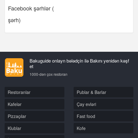
Facebook şərhlər (
şərh)
Bakuguide onlayn bələdçin ilə Bakını yenidən kəşf
et
1000-dən çox restoran
Restoranlar
Publar & Barlar
Kafelər
Çay evləri
Pizzaçılar
Fast food
Klublar
Kofe