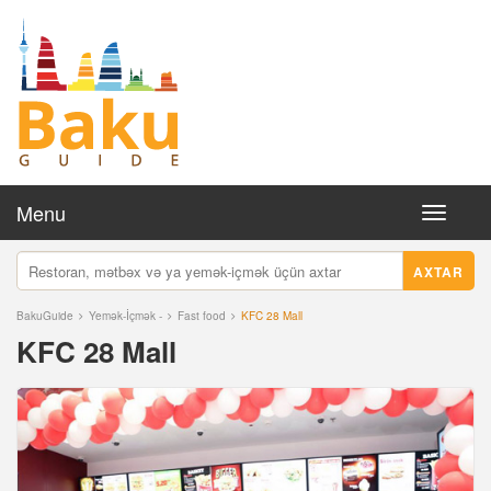
Menu
Toggle
navigati
AXTAR
BakuGuide
Yemək-İçmək -
Fast food
KFC 28 Mall
KFC 28 Mall