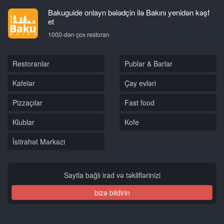
Bakuguide onlayn bələdçin ilə Bakını yenidən kəşf
et
1000-dən çox restoran
Restoranlar
Publar & Barlar
Kafelər
Çay evləri
Pizzaçılar
Fast food
Klublar
Kofe
İstirahət Mərkəzi
Saytla bağlı irad və təkliflərinizi
bizə bildirin