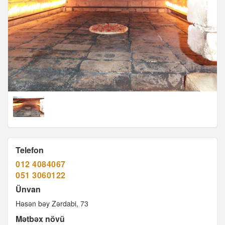
Telefon
012 4084067
051 3060122
Ünvan
Həsən bəy Zərdabi, 73
Mətbəx növü