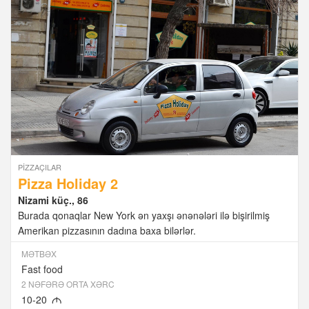
PIZZAÇILAR
Pizza Holiday 2
Nizami küç., 86
Burada qonaqlar New York ən yaxşı ənənələri ilə bişirilmiş
Amerikan pizzasının dadına baxa bilərlər.
MƏTBƏX
Fast food
2 NƏFƏRƏ ORTA XƏRC
10-20
M