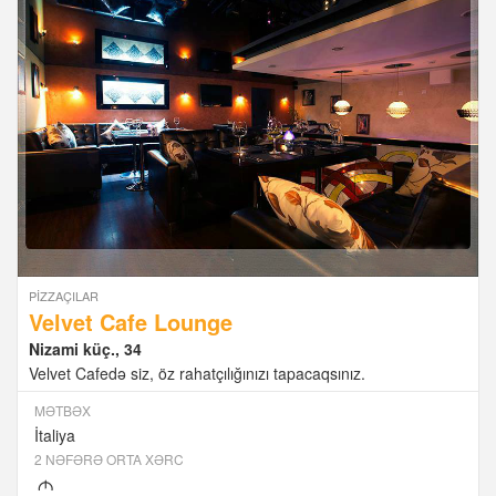
PIZZAÇILAR
Velvet Cafe Lounge
Nizami küç., 34
Velvet Cafedə siz, öz rahatçılığınızı tapacaqsınız.
MƏTBƏX
İtaliya
2 NƏFƏRƏ ORTA XƏRC
M