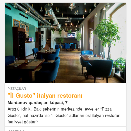
PIZZAÇILAR
"İl Gusto" italyan restoranı
Mərdanov qardaşları küçəsi, 7
Artıq 6 ildir ki, Bakı şəhərinin mərkəzində, əvvəllər "Pizza
Gusto", hal-hazırda isə "Il Gusto" adlanan əsl italyan restoranı
fəaliyyət göstərir