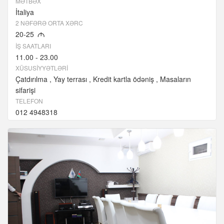
MƏTBƏX
İtaliya
2 NƏFƏRƏ ORTA XƏRC
20-25
M
İŞ SAATLARI
11.00 - 23.00
XÜSUSIYYƏTLƏRI
Çatdırılma
Yay terrası
Kredit kartla ödəniş
Masaların
sifarişi
TELEFON
012 4948318