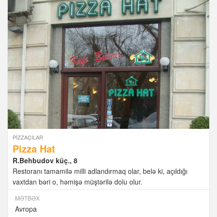
PIZZAÇILAR
Pizza Hat
R.Behbudov küç., 8
Restoranı tamamilə milli adlandırmaq olar, belə ki, açıldığı
vaxtdan bəri o, həmişə müştərilə dolu olur.
MƏTBƏX
Avropa