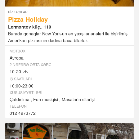
PIZZAÇILAR
Pizza Holiday
Lermontov küç., 119
Burada qonaqlar New York-un ən yaxşı ənənələri ilə bişirilmiş
Amerikan pizzasının dadına baxa bilərlər.
MƏTBƏX
Avropa
2 NƏFƏRƏ ORTA XƏRC
10-20
M
İŞ SAATLARI
10:00-23:00
XÜSUSIYYƏTLƏRI
Çatdırılma
Fon musiqisi
Masaların sifarişi
TELEFON
012 4973772