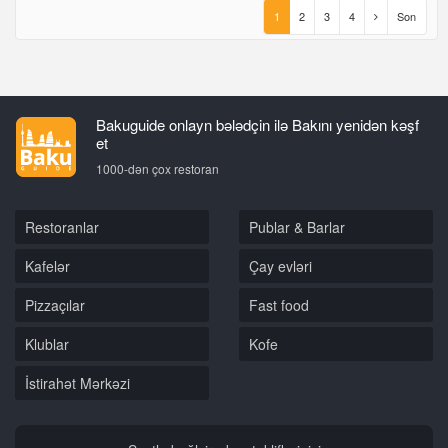
1
2
3
4
Son
Bakuguide onlayn bələdçin ilə Bakını yenidən kəşf
et
1000-dən çox restoran
Restoranlar
Publar & Barlar
Kafelər
Çay evləri
Pizzaçılar
Fast food
Klublar
Kofe
İstirahət Mərkəzi