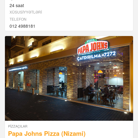
24 saat
XÜSUSIYYƏTLƏRI
TELEFON
012 4988181
PIZZAÇILAR
Papa Johns Pizza (Nizami)