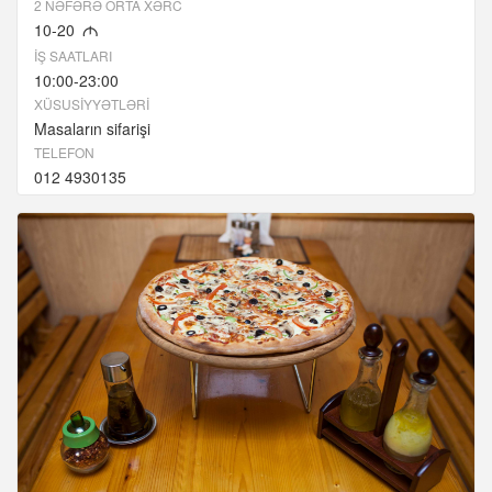
2 NƏFƏRƏ ORTA XƏRC
10-20
M
İŞ SAATLARI
10:00-23:00
XÜSUSIYYƏTLƏRI
Masaların sifarişi
TELEFON
012 4930135