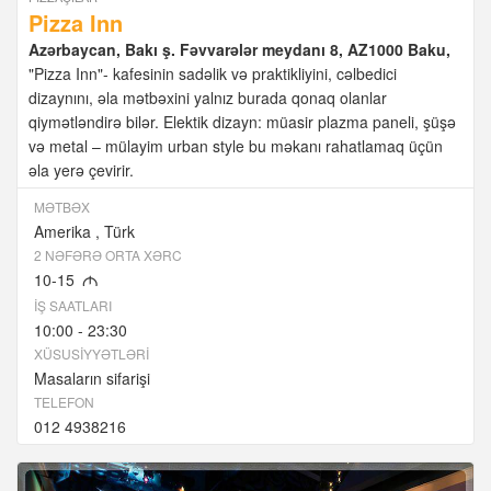
Pizza Inn
Azərbaycan, Bakı ş. Fəvvarələr meydanı 8, AZ1000 Baku,
"Pizza Inn"- kafesinin sadəlik və praktikliyini, cəlbedici
dizaynını, əla mətbəxini yalnız burada qonaq olanlar
qiymətləndirə bilər. Elektik dizayn: müasir plazma paneli, şüşə
və metal – mülayim urban style bu məkanı rahatlamaq üçün
əla yerə çevirir.
MƏTBƏX
Amerika
Türk
2 NƏFƏRƏ ORTA XƏRC
10-15
M
İŞ SAATLARI
10:00 - 23:30
XÜSUSIYYƏTLƏRI
Masaların sifarişi
TELEFON
012 4938216