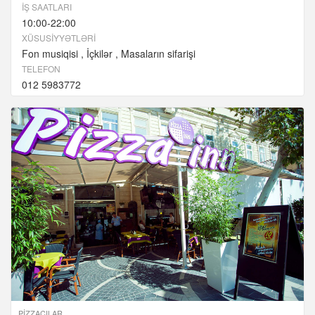
İŞ SAATLARI
10:00-22:00
XÜSUSIYYƏTLƏRI
Fon musiqisi
İçkilər
Masaların sifarişi
TELEFON
012 5983772
PIZZAÇILAR