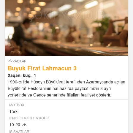
PIZZAÇILAR
Buyuk Firat Lahmacun 3
Xaqani küç., 1
1996-cı ildə Hüseyn Büyükfırat tərəfindən Azərbaycanda açılan
Büyükfırat Restoranının hal-hazırda paytaxtımızın 8 ayrı
yerlərində və Gəncə şəhərində filialları fəalliyət göstərir.
MƏTBƏX
Türk
2 NƏFƏRƏ ORTA XƏRC
10-20
M
İŞ SAATLARI