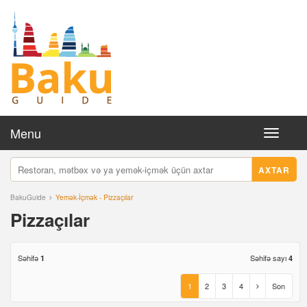
Menu
Toggle
navigati
AXTAR
BakuGuide
Yemək-İçmək - Pizzaçılar
Pizzaçılar
Səhifə
Səhifə sayı
1
4
1
2
3
4
Son