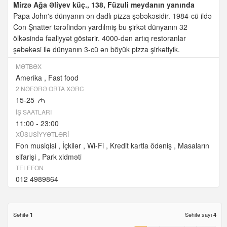
Mirzə Ağa Əliyev küç., 138, Füzuli meydanın yanında
Papa John's dünyanın ən dadlı pizza şəbəkəsidir. 1984-cü ildə
Con Şnatter tərəfindən yardılmiş bu şirkət dünyanın 32
ölkəsində fəaliyyət göstərir. 4000-dən artıq restoranlar
şəbəkəsi ilə dünyanın 3-cü ən böyük pizza şirkətiyik.
MƏTBƏX
Amerika
Fast food
2 NƏFƏRƏ ORTA XƏRC
15-25
M
İŞ SAATLARI
11:00 - 23:00
XÜSUSIYYƏTLƏRI
Fon musiqisi
İçkilər
Wi-Fi
Kredit kartla ödəniş
Masaların
sifarişi
Park xidməti
TELEFON
012 4989864
Səhifə
Səhifə sayı
1
4