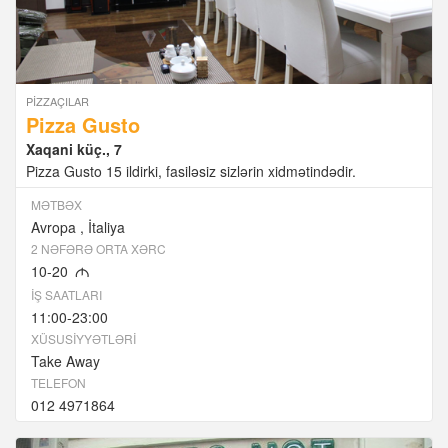
PIZZAÇILAR
Pizza Gusto
Xaqani küç., 7
Pizza Gusto 15 ildirki, fasiləsiz sizlərin xidmətindədir.
MƏTBƏX
Avropa
İtaliya
2 NƏFƏRƏ ORTA XƏRC
10-20
M
İŞ SAATLARI
11:00-23:00
XÜSUSIYYƏTLƏRI
Take Away
TELEFON
012 4971864