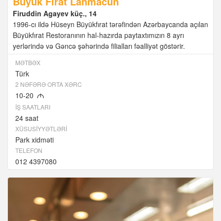
Buyuk Firat Lahmacun
Firuddin Agayev küç., 14
1996-cı ildə Hüseyn Büyükfırat tərəfindən Azərbaycanda açılan
Büyükfırat Restoranının hal-hazırda paytaxtımızın 8 ayrı
yerlərində və Gəncə şəhərində filialları fəalliyət göstərir.
MƏTBƏX
Türk
2 NƏFƏRƏ ORTA XƏRC
10-20
M
İŞ SAATLARI
24 saat
XÜSUSIYYƏTLƏRI
Park xidməti
TELEFON
012 4397080