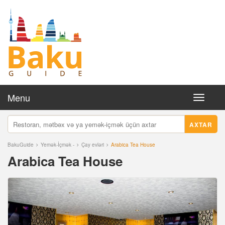
Menu
Toggle
navigati
AXTAR
BakuGuide
Yemək-İçmək -
Çay evləri
Arabica Tea House
Arabica Tea House