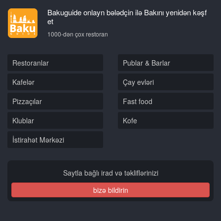
Bakuguide onlayn bələdçin ilə Bakını yenidən kəşf
et
1000-dən çox restoran
Restoranlar
Publar & Barlar
Kafelər
Çay evləri
Pizzaçılar
Fast food
Klublar
Kofe
İstirahət Mərkəzi
Saytla bağlı irad və təkliflərinizi
bizə bildirin