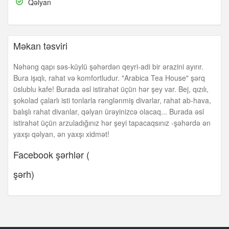
Qəlyan
Qəlyan
Məkan təsviri
Nəhəng qapı səs-küylü şəhərdən qeyri-adi bir ərazini ayırır.
Bura işıqlı, rahat və komfortludur. "Arabica Tea House" şərq
üslublu kafe! Burada əsl istirahət üçün hər şey var. Bej, qızılı,
şokolad çalarlı isti tonlarla rənglənmiş divarlar, rahat ab-hava,
balışlı rahat divanlar, qəlyan ürəyinizcə olacaq... Burada əsl
istirahət üçün arzuladığınız hər şeyi tapacaqsınız -şəhərdə ən
yaxşı qəlyan, ən yaxşı xidmət!
Facebook şərhlər (
şərh)