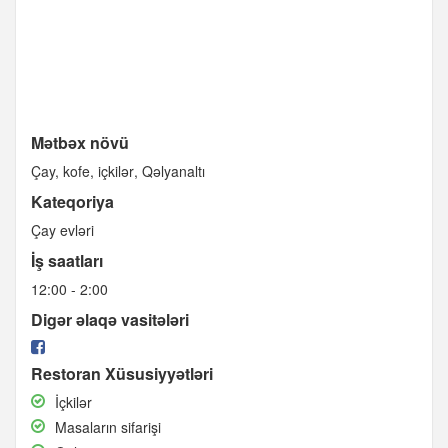
Mətbəx növü
Çay, kofe, içkilər
Qəlyanaltı
Kateqoriya
Çay evləri
İş saatları
12:00 - 2:00
Digər əlaqə vasitələri
Restoran Xüsusiyyətləri
İçkilər
İçkilər
Masaların
Masaların sifarişi
sifarişi