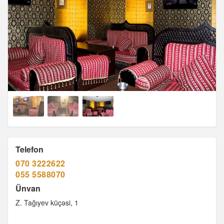
Telefon
070 3222622
055 5588070
Ünvan
Z. Tağıyev küçəsi, 1