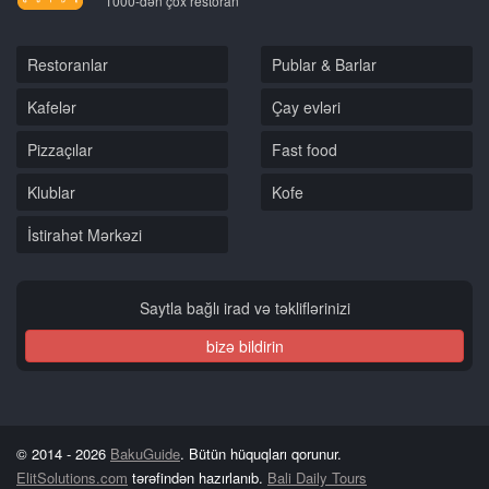
1000-dən çox restoran
Restoranlar
Publar & Barlar
Kafelər
Çay evləri
Pizzaçılar
Fast food
Klublar
Kofe
İstirahət Mərkəzi
Saytla bağlı irad və təkliflərinizi
bizə bildirin
© 2014 - 2026
BakuGuide
. Bütün hüquqları qorunur.
ElitSolutions.com
tərəfindən hazırlanıb.
Bali Daily Tours