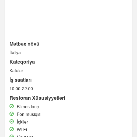
Mətbəx növü
İtaliya
Kateqoriya
Kafelər
İş saatları
10:00-22:00
Restoran Xüsusiyyətləri
Biznes
Biznes lanç
lanç
Fon
Fon musiqisi
musiqisi
İçkilər
İçkilər
Wi-
Wi-Fi
Fi
Vip
Vip zona