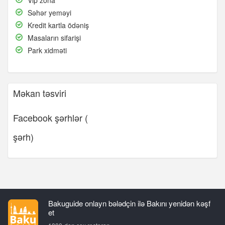
zona
Səhər
Səhər yeməyi
yeməyi
Kredit
Kredit kartla ödəniş
kartla
Masaların
Masaların sifarişi
ödəniş
sifarişi
Park
Park xidməti
xidməti
Məkan təsviri
Facebook şərhlər (
şərh)
Bakuguide onlayn bələdçin ilə Bakını yenidən kəşf
et