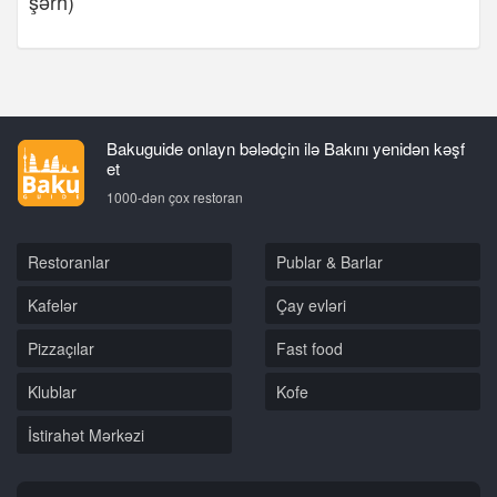
şərh)
Bakuguide onlayn bələdçin ilə Bakını yenidən kəşf
et
1000-dən çox restoran
Restoranlar
Publar & Barlar
Kafelər
Çay evləri
Pizzaçılar
Fast food
Klublar
Kofe
İstirahət Mərkəzi