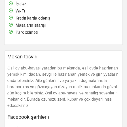
musiqisi
İçkilər
İçkilər
Wi-
Wi-Fi
Fi
Kredit
Kredit kartla ödəniş
kartla
Masaların
Masaların sifarişi
ödəniş
sifarişi
Park
Park xidməti
xidməti
Məkan təsviri
Əsil ev abu-havası yaradan bu məkanda, əsil evdə hazırlanan
yemək kimi dadan, sevgi ilə hazırlanan yemək və şirniyyatların
dada bilərsiniz. Ailə günlərini və ya yaxın doğmalarınızla
bərabər xoş və gözoxşayan dizayna malik bu məkanda gözəl
gün keçirə bilərsiniz. Əsil ev abu-havası və rahatlıq sevənlərin
məkanıdır. Burada özünüzü zərif, kübar və çox dəyərli hiss
edəcəksiniz.
Facebook şərhlər (