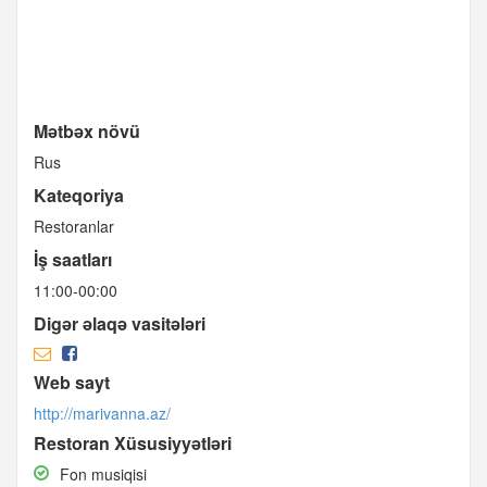
Mətbəx növü
Rus
Kateqoriya
Restoranlar
İş saatları
11:00-00:00
Digər əlaqə vasitələri
Web sayt
http://marivanna.az/
Restoran Xüsusiyyətləri
Fon
Fon musiqisi