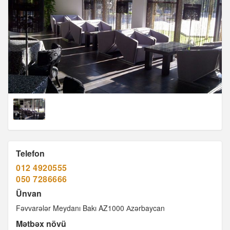
Telefon
012 4920555
050 7286666
Ünvan
Fəvvarələr Meydanı Bakı AZ1000 Аzərbaycan
Mətbəx növü