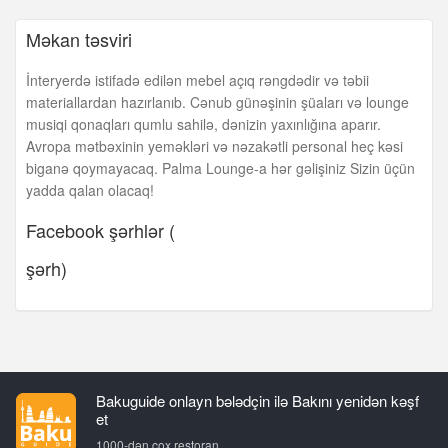
Məkan təsviri
İnteryerdə istifadə edilən mebel açıq rəngdədir və təbii
materiallardan hazırlanıb. Cənub günəşinin şüaları və lounge
musiqi qonaqları qumlu sahilə, dənizin yaxınlığına aparır.
Avropa mətbəxinin yeməkləri və nəzakətli personal heç kəsi
biganə qoymayacaq. Palma Lounge-a hər gəlişiniz Sizin üçün
yadda qalan olacaq!
Facebook şərhlər (
şərh)
Bakuguide onlayn bələdçin ilə Bakını yenidən kəşf
et
1000-dən çox restoran