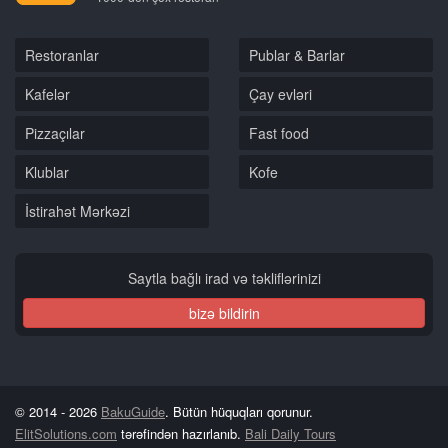
Restoranlar
Publar & Barlar
Kafelər
Çay evləri
Pizzaçılar
Fast food
Klublar
Kofe
İstirahət Mərkəzi
Saytla bağlı irad və təkliflərinizi
bizə bildirin
© 2014 - 2026
BakuGuide
. Bütün hüquqları qorunur.
ElitSolutions.com
tərəfindən hazırlanıb.
Bali Daily Tours