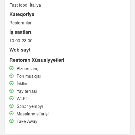
Fast food
İtaliya
Kateqoriya
Restoranlar
İş saatları
10:00-23:00
Web sayt
Restoran Xüsusiyyətləri
Biznes
Biznes lanç
lanç
Fon
Fon musiqisi
musiqisi
İçkilər
İçkilər
Yay
Yay terrası
terrası
Wi-
Wi-Fi
Fi
Səhər
Səhər yeməyi
yeməyi
Masaların
Masaların sifarişi
sifarişi
Take
Take Away
Away