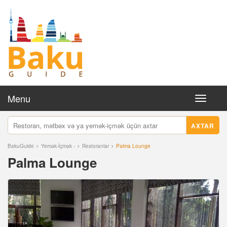
Menu
Toggle
navigati
AXTAR
BakuGuide
Yemək-İçmək -
Restoranlar
Palma Lounge
Palma Lounge