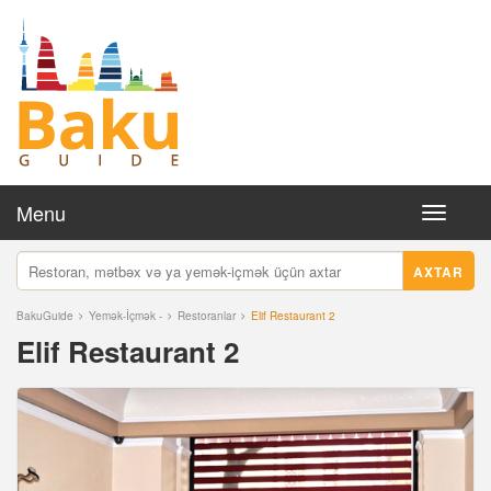
Menu
Toggle
navigati
AXTAR
BakuGuide
Yemək-İçmək -
Restoranlar
Elif Restaurant 2
Elif Restaurant 2