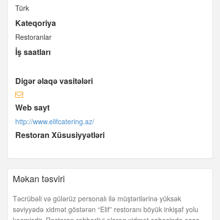
Türk
Kateqoriya
Restoranlar
İş saatları
Digər əlaqə vasitələri
Web sayt
http://www.elifcatering.az/
Restoran Xüsusiyyətləri
Məkan təsviri
Təcrübəli və gülərüz personalı ilə müştərilərinə yüksək
səviyyədə xidmət göstərən “Elif” restoranı böyük inkişaf yolu
keçmişdir. Restoran rəhbərliyi olaraq xidmət sahəsində əsas