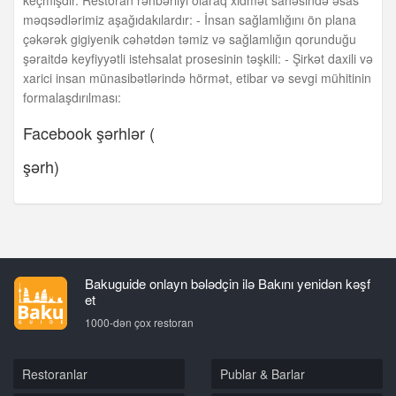
məqsədlərimiz aşağıdakılardır: - İnsan sağlamlığını ön plana
çəkərək gigiyenik cəhətdən təmiz və sağlamlığın qorunduğu
şəraitdə keyfiyyətli istehsalat prosesinin təşkili: - Şirkət daxili və
xarici insan münasibətlərində hörmət, etibar və sevgi mühitinin
formalaşdırılması:
Facebook şərhlər (
şərh)
Bakuguide onlayn bələdçin ilə Bakını yenidən kəşf
et
1000-dən çox restoran
Restoranlar
Publar & Barlar