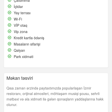
Çatdırılma
İçkilər
İçkilər
Yay
Yay terrası
terrası
Wi-
Wi-Fi
Fi
VİP
VİP otaq
otaq
Vip
Vip zona
zona
Kredit
Kredit kartla ödəniş
kartla
Masaların
Masaların sifarişi
ödəniş
sifarişi
Qəlyan
Qəlyan
Park
Park xidməti
xidməti
Məkan təsviri
Qısa zaman ərzində paytaxtımızda popularlaşan İzmir
restoranı, orijinal atmosferi, möhtəşəm musiqi şousu, sehrli
mətbəxi və əla xidməti ilə gələn qonaqların yaddaşlarına həkk
olunur.