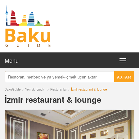
Menu
Toggle
navigati
AXTAR
BakuGuide
Yemək-İçmək -
Restoranlar
İzmir restaurant & lounge
İzmir restaurant & lounge