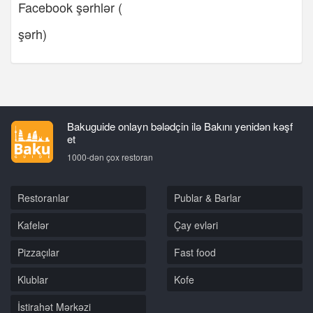
Facebook şərhlər (
şərh)
Bakuguide onlayn bələdçin ilə Bakını yenidən kəşf
et
1000-dən çox restoran
Restoranlar
Publar & Barlar
Kafelər
Çay evləri
Pizzaçılar
Fast food
Klublar
Kofe
İstirahət Mərkəzi