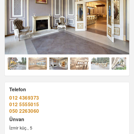
Telefon
012 4369373
012 5555015
050 2263060
Ünvan
İzmir küç., 5