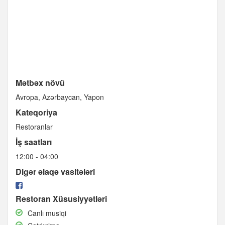
Mətbəx növü
Avropa
Azərbaycan
Yapon
Kateqoriya
Restoranlar
İş saatları
12:00 - 04:00
Digər əlaqə vasitələri
Restoran Xüsusiyyətləri
Canlı
Canlı musiqi
musiqi
Çatdırılma