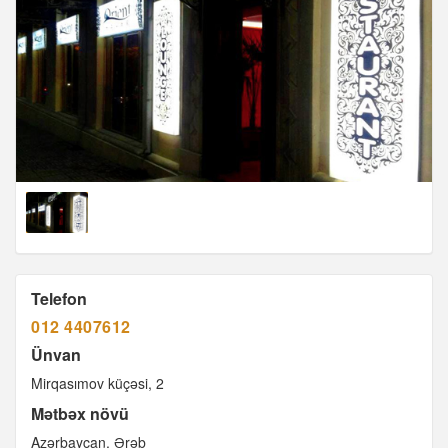
Telefon
012 4407612
Ünvan
Mirqasımov küçəsi, 2
Mətbəx növü
Azərbaycan
Ərəb