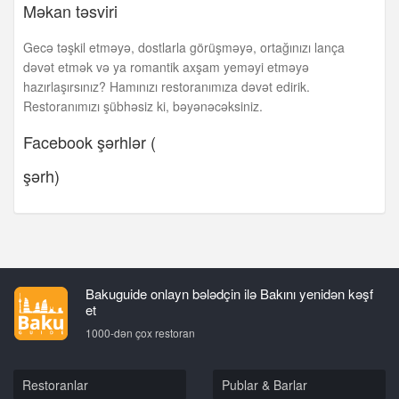
Məkan təsviri
Gecə təşkil etməyə, dostlarla görüşməyə, ortağınızı lança
dəvət etmək və ya romantik axşam yeməyi etməyə
hazırlaşırsınız? Hamınızı restoranımıza dəvət edirik.
Restoranımızı şübhəsiz ki, bəyənəcəksiniz.
Facebook şərhlər (
şərh)
Bakuguide onlayn bələdçin ilə Bakını yenidən kəşf
et
1000-dən çox restoran
Restoranlar
Publar & Barlar