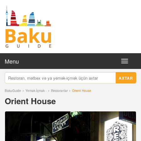
Menu
Toggle
navigati
AXTAR
BakuGuide
Yemək-İçmək -
Restoranlar
Orient House
Orient House