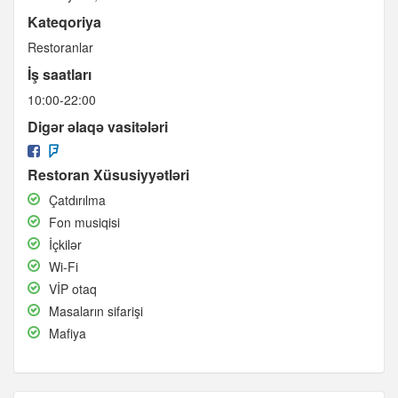
Kateqoriya
Restoranlar
İş saatları
10:00-22:00
Digər əlaqə vasitələri
Restoran Xüsusiyyətləri
Çatdırılma
Çatdırılma
Fon
Fon musiqisi
musiqisi
İçkilər
İçkilər
Wi-
Wi-Fi
Fi
VİP
VİP otaq
otaq
Masaların
Masaların sifarişi
sifarişi
Mafiya
Mafiya